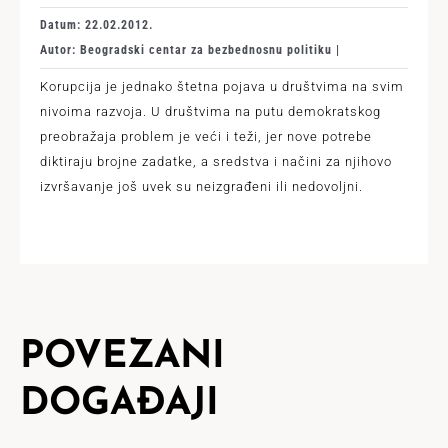
Datum: 22.02.2012.
Autor: Beogradski centar za bezbednosnu politiku |
Korupcija je jednako štetna pojava u društvima na svim
nivoima razvoja. U društvima na putu demokratskog
preobražaja problem je veći i teži, jer nove potrebe
diktiraju brojne zadatke, a sredstva i načini za njihovo
izvršavanje još uvek su neizgrađeni ili nedovoljni.
POVEZANI
DOGAĐAJI