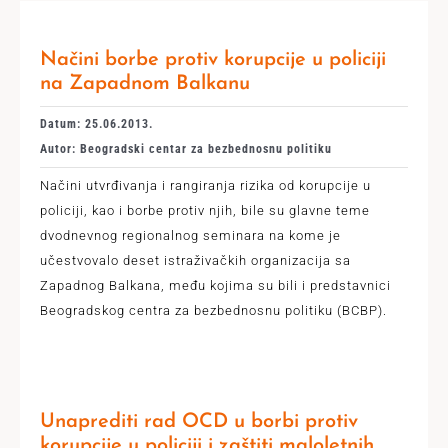
Načini borbe protiv korupcije u policiji
na Zapadnom Balkanu
Datum: 25.06.2013.
Autor: Beogradski centar za bezbednosnu politiku
Načini utvrđivanja i rangiranja rizika od korupcije u
policiji, kao i borbe protiv njih, bile su glavne teme
dvodnevnog regionalnog seminara na kome je
učestvovalo deset istraživačkih organizacija sa
Zapadnog Balkana, među kojima su bili i predstavnici
Beogradskog centra za bezbednosnu politiku (BCBP).
Unaprediti rad OCD u borbi protiv
korupcije u policiji i zaštiti maloletnih