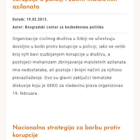
azilanata
Datum: 19.02.2013.
Autor: Beogradski centar za bezbednosnu politiku
Organizacije civilnog društva u Srbiji ne učestvuju
dovoljno u borbi protiv korupcije u policiji, iako se veliki
broj njih bavi suzbijanjem korupcije u društvu, a
postojeći mehanizam zbrinjavanja maloletnih azilanata
ima nedostataka, ali postoje i brojni načini za njihovo
prevazilaženje. Ovo su glavni zaključci tematske
diskusije koju je SEKO za vladavinu prava organizovao
19. februara.
Nacionalna strategija za borbu protiv
korupcije