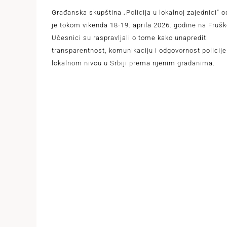
Građanska skupština „Policija u lokalnoj zajednici“ 
je tokom vikenda 18-19. aprila 2026. godine na Fruško
Učesnici su raspravljali o tome kako unaprediti
transparentnost, komunikaciju i odgovornost policije
lokalnom nivou u Srbiji prema njenim građanima.