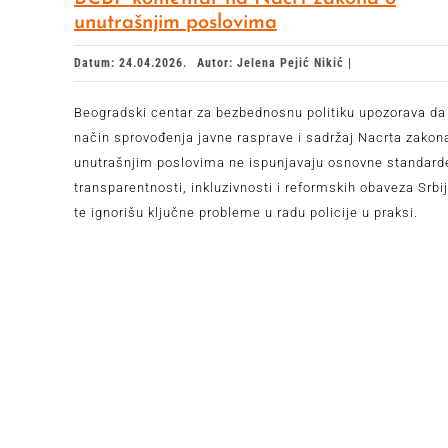
unutrašnjim poslovima
Datum: 24.04.2026.
Autor: Jelena Pejić Nikić |
Beogradski centar za bezbednosnu politiku upozorava da
način sprovođenja javne rasprave i sadržaj Nacrta zakon
unutrašnjim poslovima ne ispunjavaju osnovne standard
transparentnosti, inkluzivnosti i reformskih obaveza Srbij
te ignorišu ključne probleme u radu policije u praksi.