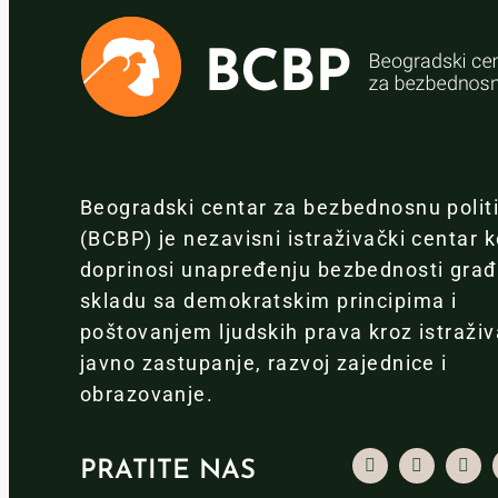
Beogradski centar za bezbednosnu polit
(BCBP) je nezavisni istraživački centar k
doprinosi unapređenju bezbednosti gra
skladu sa demokratskim principima i
poštovanjem ljudskih prava kroz istraživ
javno zastupanje, razvoj zajednice i
obrazovanje.
PRATITE NAS