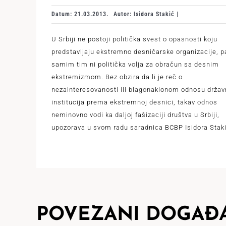
Datum: 21.03.2013.
Autor: Isidora Stakić |
U Srbiji ne postoji politička svest o opasnosti koju
predstavljaju ekstremno desničarske organizacije, p
samim tim ni politička volja za obračun sa desnim
ekstremizmom. Bez obzira da li je reč o
nezainteresovanosti ili blagonaklonom odnosu držav
institucija prema ekstremnoj desnici, takav odnos
neminovno vodi ka daljoj fašizaciji društva u Srbiji,
upozorava u svom radu saradnica BCBP Isidora Staki
POVEZANI DOGAĐA