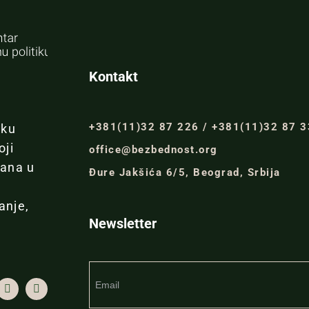
Kontakt
+381(11)32 87 226 / +381(11)32 87 
iku
oji
office@bezbednost.org
đana u
Đure Jakšića 6/5, Beograd, Srbija
anje,
Newsletter