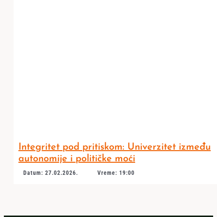
Integritet pod pritiskom: Univerzitet između
autonomije i političke moći
Datum: 27.02.2026.
Vreme: 19:00