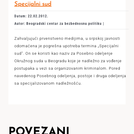
Specijalni sud
Datum: 22.02.2012.
Autor: Beogradski centar za bezbednosnu politiku |
Zahvaljujući prvenstveno medijima, u srpskoj javnosti
odomaćena je pogrešna upotreba termina „Specijalni
sud". On se koristi kao naziv za Posebno odeljenje
Okružnog suda u Beogradu koje je nadležno za vođenje
postupaka u vezi sa organizovanim kriminalom. Pored
navedenog Posebnog odeljenja, postoje i druga odeljenja
sa specijalizovanom nadležnošću.
POVEZANI