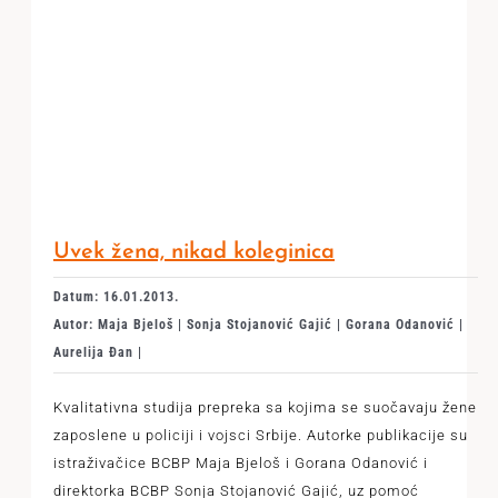
Uvek žena, nikad koleginica
Datum: 16.01.2013.
Autor: Maja Bjeloš | Sonja Stojanović Gajić | Gorana Odanović |
Aurelija Đan |
Kvalitativna studija prepreka sa kojima se suočavaju žene
zaposlene u policiji i vojsci Srbije. Autorke publikacije su
istraživačice BCBP Maja Bjeloš i Gorana Odanović i
direktorka BCBP Sonja Stojanović Gajić, uz pomoć