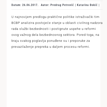
Datum: 26.06.2017.
Autor: Predrag Petrović | Katarina Đokić |
U najnovijem predlogu praktične politike istraživački tim
BCBP analizira postojeće stanje u oblasti civilnog nadzora
rada službi bezbednosti i postignute uspehe u reformi
ovog važnog dela bezbednosnog sektora. Pored toga, na
kraju svakog poglavlja ponuđene su i preporuke za
prevazilaženje prepreka u daljem procesu reformi.