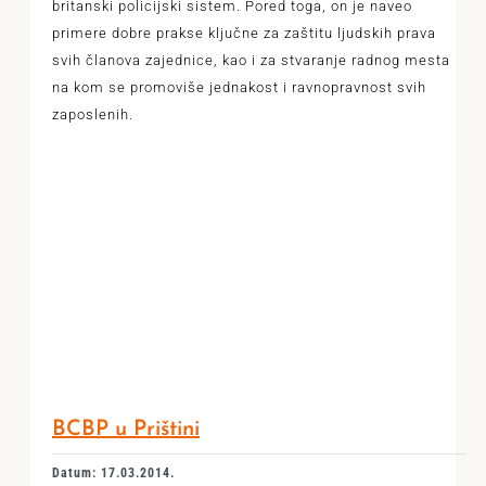
britanski policijski sistem. Pored toga, on je naveo
primere dobre prakse ključne za zaštitu ljudskih prava
svih članova zajednice, kao i za stvaranje radnog mesta
na kom se promoviše jednakost i ravnopravnost svih
zaposlenih.
BCBP u Prištini
Datum: 17.03.2014.