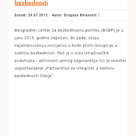
bezbednosti
Datum: 26.07.2013.
Autor: Dragana Belanović |
Beogradski centar za bezbednosnu politiku (BCBP) je u
junu 2013. godine započeo, do sada, svoju
najambiciozniju inicijativu u borbi protiv korupcije u
sektoru bezbednosti. Reč je o nizu istraživačkih
poduhvata i aktivnosti javnog zagovaranja čiji je rezultat
uspostavljanje „Partnerstva za integritet u sektoru
bezbednosti Srbije".