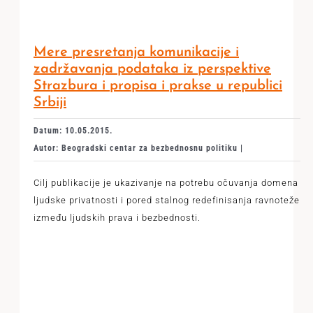
Mere presretanja komunikacije i
zadržavanja podataka iz perspektive
Strazbura i propisa i prakse u republici
Srbiji
Datum: 10.05.2015.
Autor: Beogradski centar za bezbednosnu politiku |
Cilj publikacije je ukazivanje na potrebu očuvanja domena
ljudske privatnosti i pored stalnog redefinisanja ravnoteže
između ljudskih prava i bezbednosti.