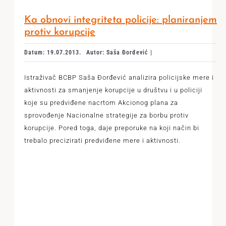
Ka obnovi integriteta policije: planiranjem
protiv korupcije
Datum: 19.07.2013.
Autor: Saša Đorđević |
Istraživač BCBP Saša Đorđević analizira policijske mere i
aktivnosti za smanjenje korupcije u društvu i u policiji
koje su predviđene nacrtom Akcionog plana za
sprovođenje Nacionalne strategije za borbu protiv
korupcije. Pored toga, daje preporuke na koji način bi
trebalo precizirati predviđene mere i aktivnosti.