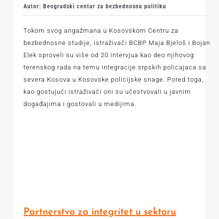
Autor: Beogradski centar za bezbednosnu politiku
Tokom svog angažmana u Kosovskom Centru za
bezbednosne studije, istraživači BCBP Maja Bjeloš i Bojan
Elek sproveli su više od 20 intervjua kao deo njihovog
terenskog rada na temu integracije srpskih policajaca sa
severa Kosova u Kosovske policijske snage. Pored toga,
kao gostujući istraživači oni su učestvovali u javnim
događajima i gostovali u medijima.
Partnerstvo za integritet u sektoru