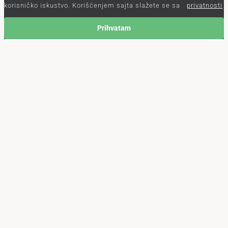
korisničko iskustvo. Korišćenjem sajta slažete se sa
privatnosti
Prihvatam