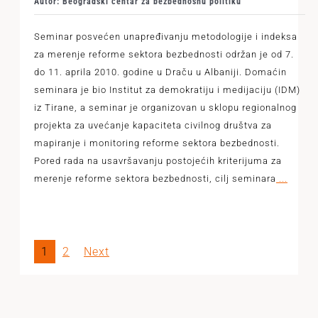
Autor: Beogradski centar za bezbednosnu politiku
Seminar posvećen unapređivanju metodologije i indeksa
za merenje reforme sektora bezbednosti održan je od 7.
do 11. aprila 2010. godine u Draču u Albaniji. Domaćin
seminara je bio Institut za demokratiju i medijaciju (IDM)
iz Tirane, a seminar je organizovan u sklopu regionalnog
projekta za uvećanje kapaciteta civilnog društva za
mapiranje i monitoring reforme sektora bezbednosti.
Pored rada na usavršavanju postojećih kriterijuma za
merenje reforme sektora bezbednosti, cilj seminara
...
1
2
Next