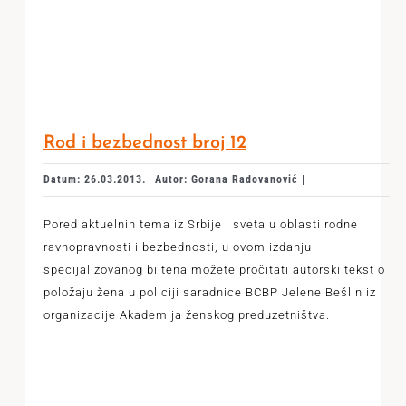
Rod i bezbednost broj 12
Datum: 26.03.2013.
Autor: Gorana Radovanović |
Pored aktuelnih tema iz Srbije i sveta u oblasti rodne
ravnopravnosti i bezbednosti, u ovom izdanju
specijalizovanog biltena možete pročitati autorski tekst o
položaju žena u policiji saradnice BCBP Jelene Bešlin iz
organizacije Akademija ženskog preduzetništva.