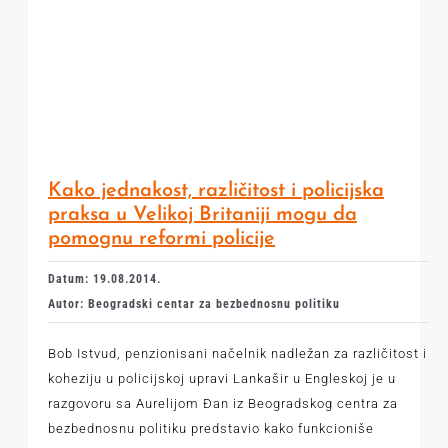
Kako jednakost, različitost i policijska
praksa u Velikoj Britaniji mogu da
pomognu reformi policije
Datum: 19.08.2014.
Autor: Beogradski centar za bezbednosnu politiku
Bob Istvud, penzionisani načelnik nadležan za različitost i
koheziju u policijskoj upravi Lankašir u Engleskoj je u
razgovoru sa Aurelijom Đan iz Beogradskog centra za
bezbednosnu politiku predstavio kako funkcioniše