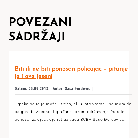
POVEZANI
SADRŽAJI
Biti ili ne biti ponosan policajac – pitanje
je i ove jeseni
Datum: 25.09.2013.
Autor: Saša Đorđević |
Srpska policija može i treba, ali u isto vreme i ne mora da
osigura bezbednost građana tokom održavanja Parade
ponosa, zaključak je istraživača BCBP Saše Đorđevića.