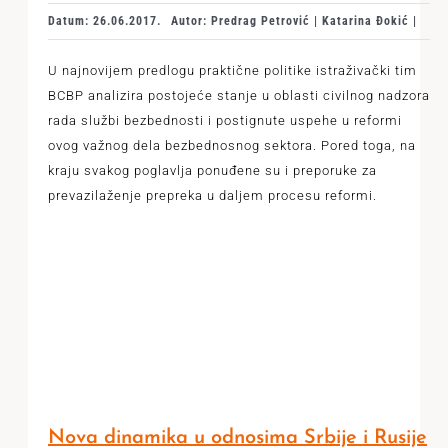
Datum: 26.06.2017.
Autor: Predrag Petrović | Katarina Đokić |
U najnovijem predlogu praktične politike istraživački tim
BCBP analizira postojeće stanje u oblasti civilnog nadzora
rada službi bezbednosti i postignute uspehe u reformi
ovog važnog dela bezbednosnog sektora. Pored toga, na
kraju svakog poglavlja ponuđene su i preporuke za
prevazilaženje prepreka u daljem procesu reformi.
Nova dinamika u odnosima Srbije i Rusije