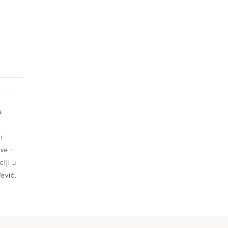
u
i
ve -
ciji u
ević.