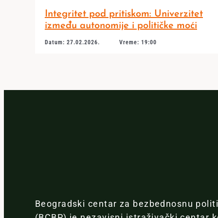
Integritet pod pritiskom: Univerzitet
između autonomije i političke moći
Datum: 27.02.2026.
Vreme: 19:00
Beogradski centar za bezbednosnu polit
(BCBP) je nezavisni istraživački centar k