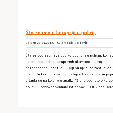
Šta znamo o korupciji u policiji
Datum: 29.05.2012.
Autor: Saša Đorđević |
Šta se podrazumeva pod korupcijom u policiji, koji s
uzroci i posledice koruptivnih aktivnosti u ovoj
bezbednosnoj instituciji i koji su njeni najzastupljenij
oblici, te kako promeniti pristup istraživanju ove poja
pitanja su na koja je u analizi "Šta je poznato o korup
policiji?" odgovor ponudio istraživač BCBP Saša Đorđ