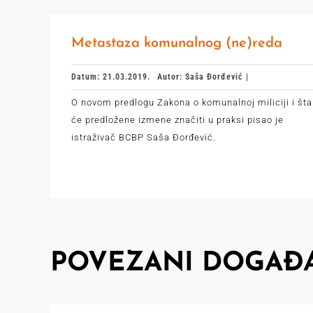
Metastaza komunalnog (ne)reda
Datum: 21.03.2019.
Autor: Saša Đorđević |
O novom predlogu Zakona o komunalnoj miliciji i šta
će predložene izmene značiti u praksi pisao je
istraživač BCBP Saša Đorđević.
POVEZANI DOGAĐA