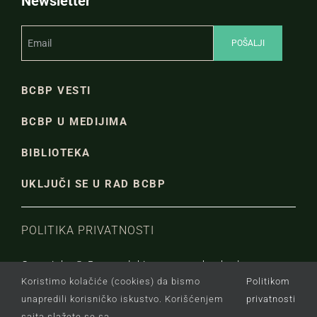
Newsletter
BCBP VESTI
BCBP U MEDIJIMA
BIBLIOTEKA
UKLJUČI SE U RAD BCBP
POLITIKA PRIVATNOSTI
Copyright © Beogradski centar za bezbednosnu
Koristimo kolačiće (cookies) da bismo
Politikom
politiku.
unapredili korisničko iskustvo. Korišćenjem
privatnosti
sajta slažete se sa