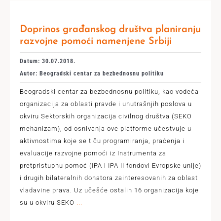
Doprinos građanskog društva planiranju
razvojne pomoći namenjene Srbiji
Datum: 30.07.2018.
Autor: Beogradski centar za bezbednosnu politiku
Beogradski centar za bezbednosnu politiku, kao vodeća
organizacija za oblasti pravde i unutrašnjih poslova u
okviru Sektorskih organizacija civilnog društva (SEKO
mehanizam), od osnivanja ove platforme učestvuje u
aktivnostima koje se tiču programiranja, praćenja i
evaluacije razvojne pomoći iz Instrumenta za
pretpristupnu pomoć (IPA i IPA II fondovi Evropske unije)
i drugih bilateralnih donatora zainteresovanih za oblast
vladavine prava. Uz učešće ostalih 16 organizacija koje
su u okviru SEKO
...