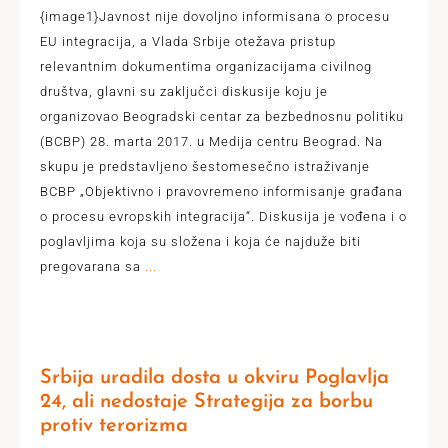
{image1}Javnost nije dovoljno informisana o procesu
EU integracija, a Vlada Srbije otežava pristup
relevantnim dokumentima organizacijama civilnog
društva, glavni su zaključci diskusije koju je
organizovao Beogradski centar za bezbednosnu politiku
(BCBP) 28. marta 2017. u Medija centru Beograd. Na
skupu je predstavljeno šestomesečno istraživanje
BCBP „Objektivno i pravovremeno informisanje građana
o procesu evropskih integracija“. Diskusija je vođena i o
poglavljima koja su složena i koja će najduže biti
pregovarana sa
...
Srbija uradila dosta u okviru Poglavlja
24, ali nedostaje Strategija za borbu
protiv terorizma