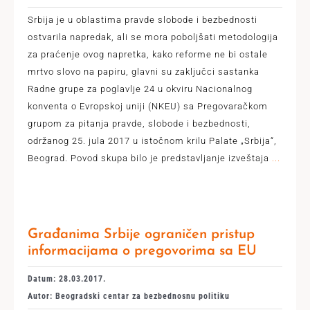
Srbija je u oblastima pravde slobode i bezbednosti
ostvarila napredak, ali se mora poboljšati metodologija
za praćenje ovog napretka, kako reforme ne bi ostale
mrtvo slovo na papiru, glavni su zaključci sastanka
Radne grupe za poglavlje 24 u okviru Nacionalnog
konventa o Evropskoj uniji (NKEU) sa Pregovaračkom
grupom za pitanja pravde, slobode i bezbednosti,
održanog 25. jula 2017 u istočnom krilu Palate „Srbija“,
Beograd. Povod skupa bilo je predstavljanje izveštaja
...
Građanima Srbije ograničen pristup
informacijama o pregovorima sa EU
Datum: 28.03.2017.
Autor: Beogradski centar za bezbednosnu politiku