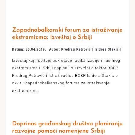
Zapadnobalkanski forum za istraživanje
ekstremizma: Izveštaj o Srbiji
Datum: 30.04.2019.
Autor: Predrag Petrović | Isidora Stakić |
Izveštaj koji ispituje pokretače radikalizacije i nasilnog
ekstremizma u Srbiji napisali su izvršni direktor BCBP
Predrag Petrović i istraživačica BCBP Isidora Stakić u
okviru Zapadnobalkanskog foruma za istraživanje
ekstremizma.
Doprinos građanskog društva planiranju
razvojne pomoći namenjene Srbiji