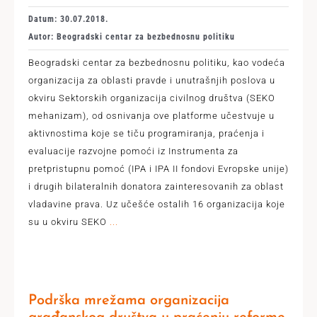
Datum: 30.07.2018.
Autor: Beogradski centar za bezbednosnu politiku
Beogradski centar za bezbednosnu politiku, kao vodeća
organizacija za oblasti pravde i unutrašnjih poslova u
okviru Sektorskih organizacija civilnog društva (SEKO
mehanizam), od osnivanja ove platforme učestvuje u
aktivnostima koje se tiču programiranja, praćenja i
evaluacije razvojne pomoći iz Instrumenta za
pretpristupnu pomoć (IPA i IPA II fondovi Evropske unije)
i drugih bilateralnih donatora zainteresovanih za oblast
vladavine prava. Uz učešće ostalih 16 organizacija koje
su u okviru SEKO
...
Podrška mrežama organizacija