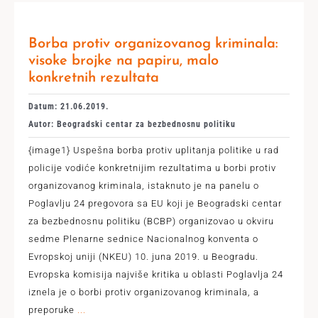
Borba protiv organizovanog kriminala:
visoke brojke na papiru, malo
konkretnih rezultata
Datum: 21.06.2019.
Autor: Beogradski centar za bezbednosnu politiku
{image1} Uspešna borba protiv uplitanja politike u rad
policije vodiće konkretnijim rezultatima u borbi protiv
organizovanog kriminala, istaknuto je na panelu o
Poglavlju 24 pregovora sa EU koji je Beogradski centar
za bezbednosnu politiku (BCBP) organizovao u okviru
sedme Plenarne sednice Nacionalnog konventa o
Evropskoj uniji (NKEU) 10. juna 2019. u Beogradu.
Evropska komisija najviše kritika u oblasti Poglavlja 24
iznela je o borbi protiv organizovanog kriminala, a
preporuke
...