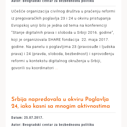
Autor: Beogradski centar za bezbednosnu politiku
Učešće organizacija civilnog društva u praćenju reformi
iz pregovaračkih poglavlja 23 i 24 u okviru pristupanja
Evropskoj uniji bilo je jedna od tema na konferenciji
“Stanje digitalnih prava i sloboda u Srbiji 2016. godine”,
koji je organizovala SHARE fondacija 22. maja 2017.
godine. Na panelu o poglavljima 23 (pravosuđe i ljudska
prava) i 24 (pravda, sloboda, bezbednost) i sprovođenju
reformi u kontekstu digitalnog okruženja u Srbiji,
govorili su koordinatori
...
Srbija napredovala u okviru Poglavlja
24, iako kasni sa mnogim aktivnostima
Datum: 25.07.2017.
Autor: Beogradski centar za bezbednosnu politiku