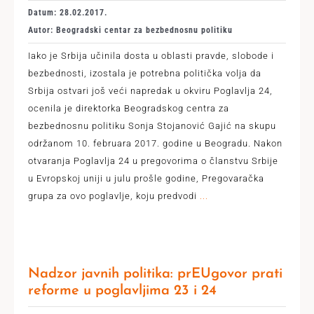
Datum: 28.02.2017.
Autor: Beogradski centar za bezbednosnu politiku
Iako je Srbija učinila dosta u oblasti pravde, slobode i
bezbednosti, izostala je potrebna politička volja da
Srbija ostvari još veći napredak u okviru Poglavlja 24,
ocenila je direktorka Beogradskog centra za
bezbednosnu politiku Sonja Stojanović Gajić na skupu
održanom 10. februara 2017. godine u Beogradu. Nakon
otvaranja Poglavlja 24 u pregovorima o članstvu Srbije
u Evropskoj uniji u julu prošle godine, Pregovaračka
grupa za ovo poglavlje, koju predvodi
...
Nadzor javnih politika: prEUgovor prati
reforme u poglavljima 23 i 24