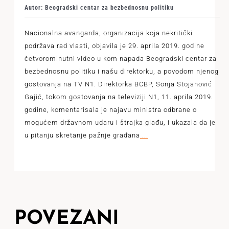
Autor: Beogradski centar za bezbednosnu politiku
Nacionalna avangarda, organizacija koja nekritički
podržava rad vlasti, objavila je 29. aprila 2019. godine
četvorominutni video u kom napada Beogradski centar za
bezbednosnu politiku i našu direktorku, a povodom njenog
gostovanja na TV N1. Direktorka BCBP, Sonja Stojanović
Gajić, tokom gostovanja na televiziji N1, 11. aprila 2019.
godine, komentarisala je najavu ministra odbrane o
mogućem državnom udaru i štrajka glađu, i ukazala da je
u pitanju skretanje pažnje građana
...
POVEZANI