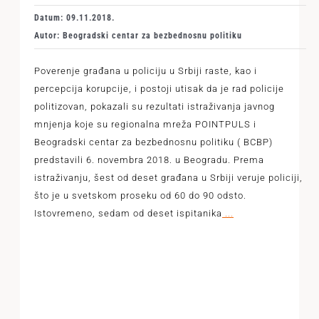
Datum: 09.11.2018.
Autor: Beogradski centar za bezbednosnu politiku
Poverenje građana u policiju u Srbiji raste, kao i
percepcija korupcije, i postoji utisak da je rad policije
politizovan, pokazali su rezultati istraživanja javnog
mnjenja koje su regionalna mreža POINTPULS i
Beogradski centar za bezbednosnu politiku ( BCBP)
predstavili 6. novembra 2018. u Beogradu. Prema
istraživanju, šest od deset građana u Srbiji veruje policiji,
što je u svetskom proseku od 60 do 90 odsto.
Istovremeno, sedam od deset ispitanika
...