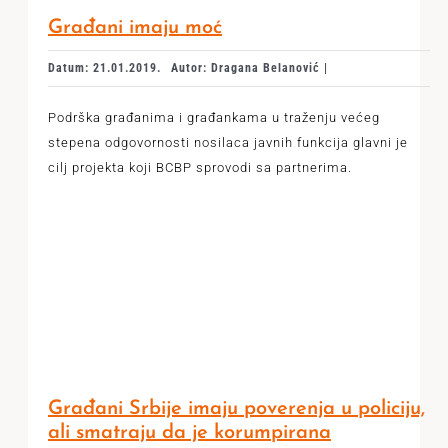
Građani imaju moć
Datum: 21.01.2019.
Autor: Dragana Belanović |
Podrška građanima i građankama u traženju većeg
stepena odgovornosti nosilaca javnih funkcija glavni je
cilj projekta koji BCBP sprovodi sa partnerima.
Građani Srbije imaju poverenja u policiju,
ali smatraju da je korumpirana