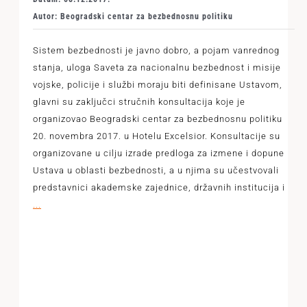
Autor: Beogradski centar za bezbednosnu politiku
Sistem bezbednosti je javno dobro, a pojam vanrednog
stanja, uloga Saveta za nacionalnu bezbednost i misije
vojske, policije i službi moraju biti definisane Ustavom,
glavni su zaključci stručnih konsultacija koje je
organizovao Beogradski centar za bezbednosnu politiku
20. novembra 2017. u Hotelu Excelsior. Konsultacije su
organizovane u cilju izrade predloga za izmene i dopune
Ustava u oblasti bezbednosti, a u njima su učestvovali
predstavnici akademske zajednice, državnih institucija i
...