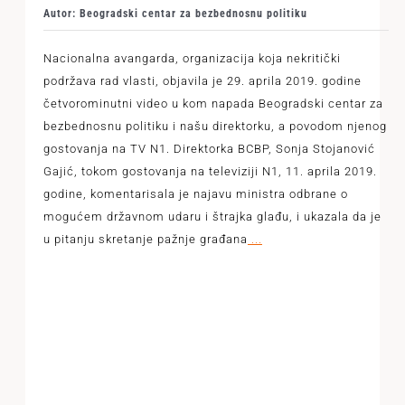
Autor: Beogradski centar za bezbednosnu politiku
Nacionalna avangarda, organizacija koja nekritički
podržava rad vlasti, objavila je 29. aprila 2019. godine
četvorominutni video u kom napada Beogradski centar za
bezbednosnu politiku i našu direktorku, a povodom njenog
gostovanja na TV N1. Direktorka BCBP, Sonja Stojanović
Gajić, tokom gostovanja na televiziji N1, 11. aprila 2019.
godine, komentarisala je najavu ministra odbrane o
mogućem državnom udaru i štrajka glađu, i ukazala da je
u pitanju skretanje pažnje građana
...