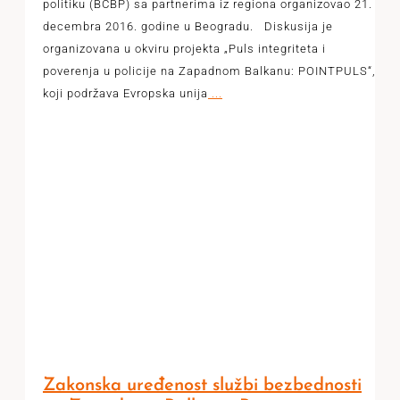
politiku (BCBP) sa partnerima iz regiona organizovao 21.
decembra 2016. godine u Beogradu. Diskusija je
organizovana u okviru projekta „Puls integriteta i
poverenja u policije na Zapadnom Balkanu: POINTPULS“,
koji podržava Evropska unija
...
Zakonska uređenost službi bezbednosti