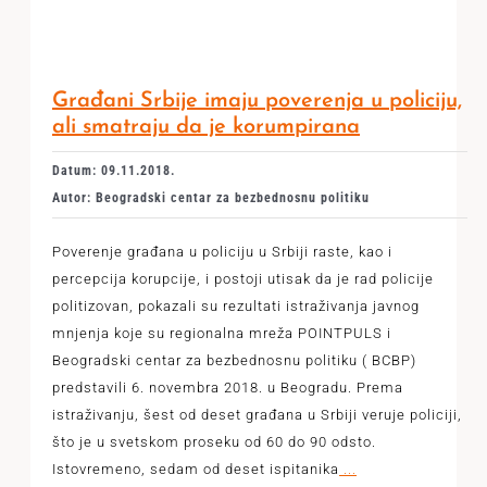
Građani Srbije imaju poverenja u policiju,
ali smatraju da je korumpirana
Datum: 09.11.2018.
Autor: Beogradski centar za bezbednosnu politiku
Poverenje građana u policiju u Srbiji raste, kao i
percepcija korupcije, i postoji utisak da je rad policije
politizovan, pokazali su rezultati istraživanja javnog
mnjenja koje su regionalna mreža POINTPULS i
Beogradski centar za bezbednosnu politiku ( BCBP)
predstavili 6. novembra 2018. u Beogradu. Prema
istraživanju, šest od deset građana u Srbiji veruje policiji,
što je u svetskom proseku od 60 do 90 odsto.
Istovremeno, sedam od deset ispitanika
...