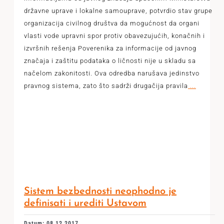
državne uprave i lokalne samouprave, potvrdio stav grupe
organizacija civilnog društva da mogućnost da organi
vlasti vode upravni spor protiv obavezujućih, konačnih i
izvršnih rešenja Poverenika za informacije od javnog
značaja i zaštitu podataka o ličnosti nije u skladu sa
načelom zakonitosti. Ova odredba narušava jedinstvo
pravnog sistema, zato što sadrži drugačija pravila
...
Sistem bezbednosti neophodno je
definisati i urediti Ustavom
Datum: 08.12.2017.