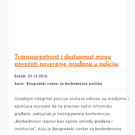
Transparentnost i dostupnost mogu
povećati poverenje građana u policiju
Datum: 23.12.2016.
Autor: Beogradski centar za bezbednosnu politiku
Oslabljen integritet policije urušava odnose sa medijima i
sprečava novinare da na pravilan način informišu
građane, zaključak je trećeg panela konferencije
„Bezbednosni izazovi kao spona između građana i
institucija“, koju je Beogradski centar za bezbednosnu