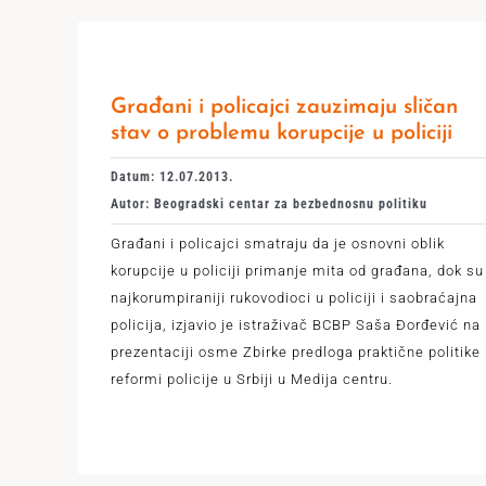
Građani i policajci zauzimaju sličan
stav o problemu korupcije u policiji
Datum: 12.07.2013.
Autor: Beogradski centar za bezbednosnu politiku
Građani i policajci smatraju da je osnovni oblik
korupcije u policiji primanje mita od građana, dok su
najkorumpiraniji rukovodioci u policiji i saobraćajna
policija, izjavio je istraživač BCBP Saša Đorđević na
prezentaciji osme Zbirke predloga praktične politike
reformi policije u Srbiji u Medija centru.