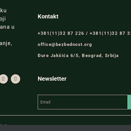
iku
Kontakt
oji
đana u
+381(11)32 87 226 / +381(11)32 87 
anje,
office@bezbednost.org
Đure Jakšića 6/5, Beograd, Srbija
Newsletter
itiku.