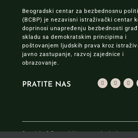
Beogradski centar za bezbednosnu polit
(BCBP) je nezavisni istraživački centar k
doprinosi unapređenju bezbednosti gra
skladu sa demokratskim principima i
poštovanjem ljudskih prava kroz istraživ
javno zastupanje, razvoj zajednice i
obrazovanje.
PRATITE NAS
Copyright © Beogradski centar za bezbednosnu pol