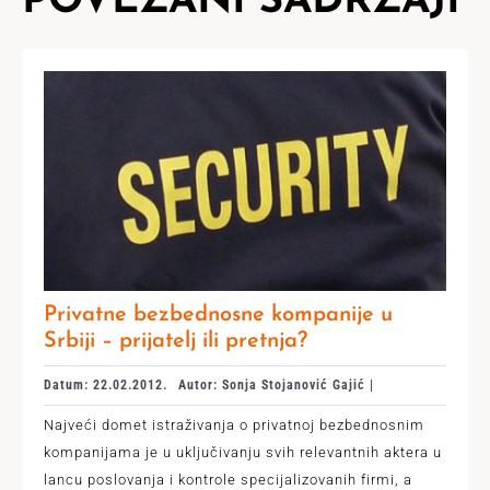
POVEZANI SADRŽAJI
Privatne bezbednosne kompanije u
Srbiji – prijatelj ili pretnja?
Datum: 22.02.2012.
Autor: Sonja Stojanović Gajić |
Najveći domet istraživanja o privatnoj bezbednosnim
kompanijama je u uključivanju svih relevantnih aktera u
lancu poslovanja i kontrole specijalizovanih firmi, a