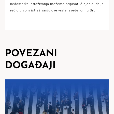
nedostatke istraživanja možemo pripisati činjenici da je
reč o prvom istraživanju ove vrste izvedenom u Srbiji.
POVEZANI
DOGAĐAJI