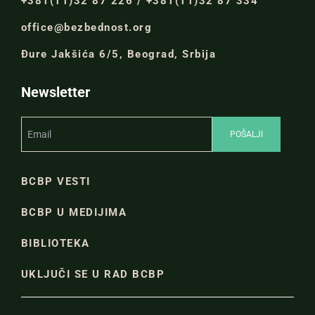
+381(11)32 87 226 / +381(11)32 87 334
office@bezbednost.org
Đure Jakšića 6/5, Beograd, Srbija
Newsletter
BCBP VESTI
BCBP U MEDIJIMA
BIBLIOTEKA
UKLJUČI SE U RAD BCBP