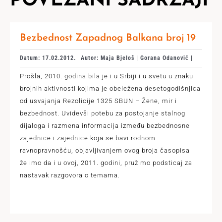
POVEZANI SADRŽAJI
Bezbednost Zapadnog Balkana broj 19
Datum: 17.02.2012.
Autor: Maja Bjeloš | Gorana Odanović |
Prošla, 2010. godina bila je i u Srbiji i u svetu u znaku
brojnih aktivnosti kojima je obeležena desetogodišnjica
od usvajanja Rezolicije 1325 SBUN – Žene, mir i
bezbednost. Uvidevši potebu za postojanje stalnog
dijaloga i razmena informacija između bezbednosne
zajednice i zajednice koja se bavi rodnom
ravnopravnošću, objavljivanjem ovog broja časopisa
želimo da i u ovoj, 2011. godini, pružimo podsticaj za
nastavak razgovora o temama.