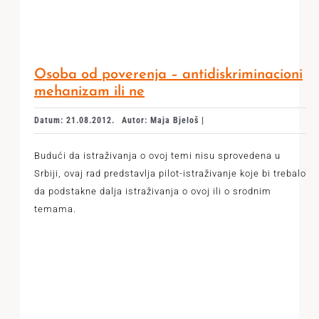
Osoba od poverenja – antidiskriminacioni
mehanizam ili ne
Datum: 21.08.2012.
Autor: Maja Bjeloš |
Budući da istraživanja o ovoj temi nisu sprovedena u
Srbiji, ovaj rad predstavlja pilot-istraživanje koje bi trebalo
da podstakne dalja istraživanja o ovoj ili o srodnim
temama.