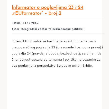
Informator o poglavljima 23 i 24
„rEUformator“ – broj 2
Datum: 03.12.2015.
Autor: Beogradski centar za bezbednosnu politiku |
Bilten rEUformator se bavi najrelevantijim temama iz
pregovaračkog poglavlja 23 (pravosuđe i osnovna prava) i
poglavlja 24 (pravda, sloboda, bezbednost), sa ciljem da
širu javnost upozna sa temama i politikama vezanim za
ova poglavlja iz perspektive Evropske unije i Srbije.