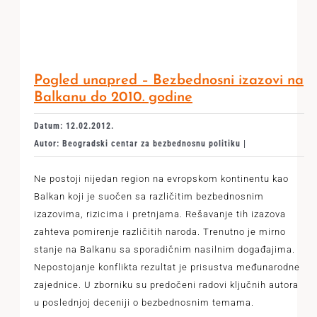
Pogled unapred – Bezbednosni izazovi na
Balkanu do 2010. godine
Datum: 12.02.2012.
Autor: Beogradski centar za bezbednosnu politiku |
Ne postoji nijedan region na evropskom kontinentu kao
Balkan koji je suočen sa različitim bezbednosnim
izazovima, rizicima i pretnjama. Rešavanje tih izazova
zahteva pomirenje različitih naroda. Trenutno je mirno
stanje na Balkanu sa sporadičnim nasilnim događajima.
Nepostojanje konflikta rezultat je prisustva međunarodne
zajednice. U zborniku su predočeni radovi ključnih autora
u poslednjoj deceniji o bezbednosnim temama.