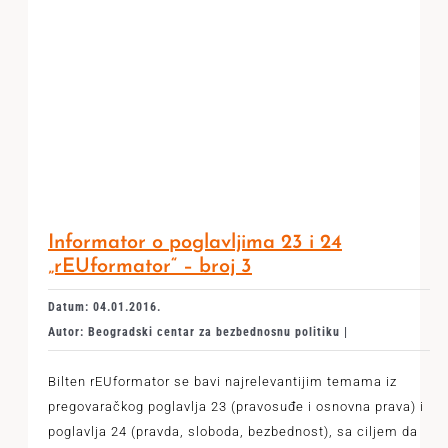
Informator o poglavljima 23 i 24
„rEUformator“ – broj 3
Datum: 04.01.2016.
Autor: Beogradski centar za bezbednosnu politiku |
Bilten rEUformator se bavi najrelevantijim temama iz
pregovaračkog poglavlja 23 (pravosuđe i osnovna prava) i
poglavlja 24 (pravda, sloboda, bezbednost), sa ciljem da