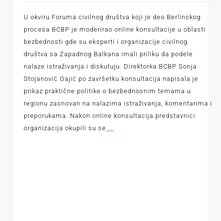
U okviru Foruma civilnog društva koji je deo Berlinskog
procesa BCBP je moderirao online konsultacije u oblasti
bezbednosti gde su eksperti i organizacije civilnog
društva sa Zapadnog Balkana imali priliku da podele
nalaze istraživanja i diskutuju. Direktorka BCBP Sonja
Stojanović Gajić po završetku konsultacija napisala je
prikaz praktične politike o bezbednosnim temama u
regionu zasnovan na nalazima istraživanja, komentarima i
preporukama. Nakon online konsultacija predstavnici
organizacija okupili su se
...