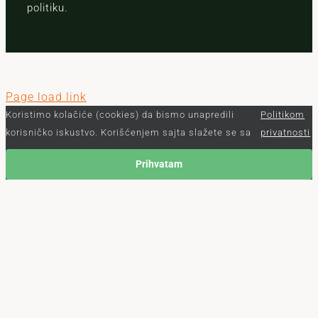
politiku.
Page load link
Koristimo kolačiće (cookies) da bismo unapredili
Politikom
korisničko iskustvo. Korišćenjem sajta slažete se sa
privatnosti
Prihvatam