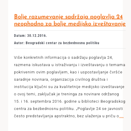
Bolje razumevanje sadržaja poglavlja 24
neophodno za bolje medijsko izveštavanje
Datum: 30.12.2016.
Autor: Beogradski centar za bezbednosnu politiku
Više konkretnih informacija o sadržaju poglavlja 24,
razmena iskustava u istraživanju i izveštavanju o temama
pokrivenim ovim poglavljem, kao i uspostavljanje čvršće
saradnje novinara, organizacija civilnog društva i
institucija ključni su za kvalitetnije medijsko izveštavanje
o ovoj temi, zaključak je treninga za novinare održanog
15. i 16. septembra 2016. godine u biblioteci Beogradskog
centra za bezbednosnu politiku. „Poglavlje 24 se javnosti
često predstavljanja apstraktno, bez ulaženja u priču o
...