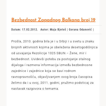
Bezbednost Zapadnog Balkana broj 19
Datum: 17.02.2012.
Autor: Maja Bjeloš | Gorana Odanović |
Prošla, 2010. godina bila je i u Srbiji i u svetu u znaku
brojnih aktivnosti kojima je obeležena desetogodišnjica
od usvajanja Rezolicije 1325 SBUN – Žene, mir i
bezbednost. Uvidevši potebu za postojanje stalnog
dijaloga i razmena informacija između bezbednosne
zajednice i zajednice koja se bavi rodnom
ravnopravnošću, objavljivanjem ovog broja časopisa
želimo da i u ovoj, 2011. godini, pružimo podsticaj za
nastavak razgovora o temama.