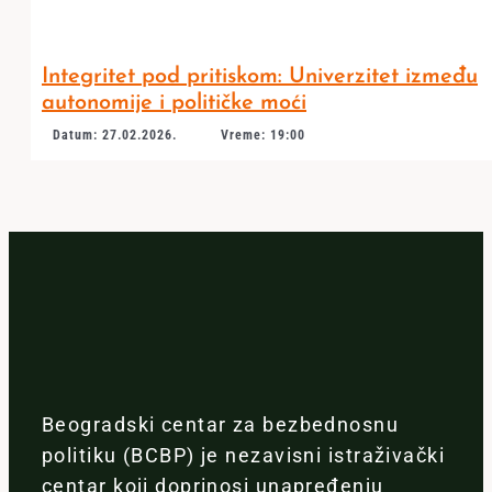
Integritet pod pritiskom: Univerzitet između
autonomije i političke moći
Datum: 27.02.2026.
Vreme: 19:00
Beogradski centar za bezbednosnu
politiku (BCBP) je nezavisni istraživački
centar koji doprinosi unapređenju