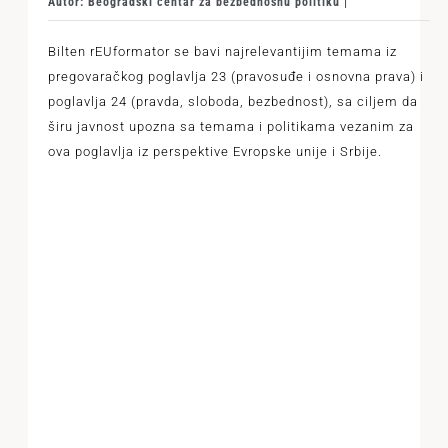
Autor: Beogradski centar za bezbednosnu politiku |
Bilten rEUformator se bavi najrelevantijim temama iz
pregovaračkog poglavlja 23 (pravosuđe i osnovna prava) i
poglavlja 24 (pravda, sloboda, bezbednost), sa ciljem da
širu javnost upozna sa temama i politikama vezanim za
ova poglavlja iz perspektive Evropske unije i Srbije.