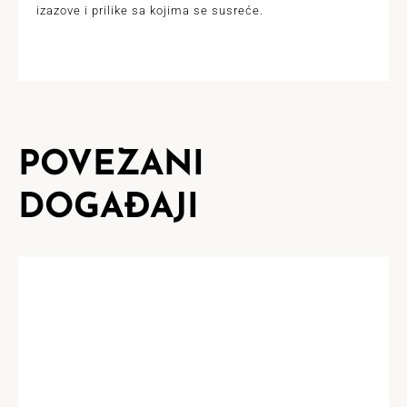
izazove i prilike sa kojima se susreće.
POVEZANI
DOGAĐAJI