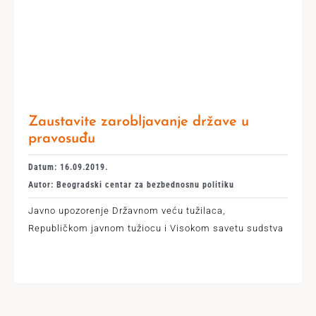
Zaustavite zarobljavanje države u
pravosuđu
Datum: 16.09.2019.
Autor: Beogradski centar za bezbednosnu politiku
Javno upozorenje Državnom veću tužilaca,
Republičkom javnom tužiocu i Visokom savetu sudstva