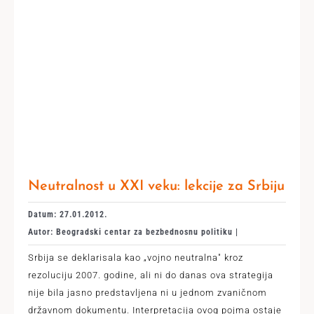
Neutralnost u XXI veku: lekcije za Srbiju
Datum: 27.01.2012.
Autor: Beogradski centar za bezbednosnu politiku |
Srbija se deklarisala kao „vojno neutralna" kroz
rezoluciju 2007. godine, ali ni do danas ova strategija
nije bila jasno predstavljena ni u jednom zvaničnom
državnom dokumentu. Interpretacija ovog pojma ostaje