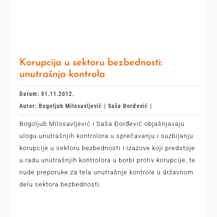
Korupcija u sektoru bezbednosti:
unutrašnja kontrola
Datum: 01.11.2012.
Autor: Bogoljub Milosavljević | Saša Đorđević |
Bogoljub Milosavljević i Saša Đorđević objašnjavaju
ulogu unutrašnjih kontrolora u sprečavanju i suzbijanju
korupcije u sektoru bezbednosti i izazove koji predstoje
u radu unutrašnjih kontrolora u borbi protiv korupcije, te
nude preporuke za tela unutrašnje kontrole u državnom
delu sektora bezbednosti.