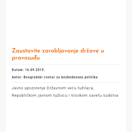
Zaustavite zarobljavanje države u
pravosuđu
Datum: 16.09.2019.
Autor: Beogradski centar za bezbednosnu politiku
Javno upozorenje Državnom veću tužilaca,
Republičkom javnom tužiocu i Visokom savetu sudstva