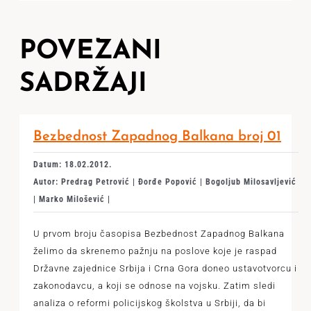
POVEZANI
SADRŽAJI
Bezbednost Zapadnog Balkana broj 01
Datum: 18.02.2012.
Autor: Predrag Petrović | Đorđe Popović | Bogoljub Milosavljević
| Marko Milošević |
U prvom broju časopisa Bezbednost Zapadnog Balkana
želimo da skrenemo pažnju na poslove koje je raspad
Državne zajednice Srbija i Crna Gora doneo ustavotvorcu i
zakonodavcu, a koji se odnose na vojsku. Zatim sledi
analiza o reformi policijskog školstva u Srbiji, da bi