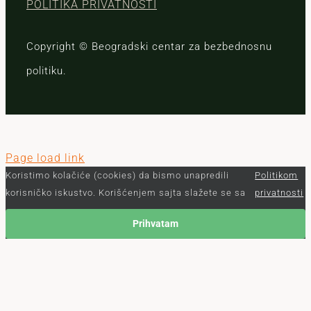
POLITIKA PRIVATNOSTI
Copyright © Beogradski centar za bezbednosnu
politiku.
Page load link
Koristimo kolačiće (cookies) da bismo unapredili
Politikom
korisničko iskustvo. Korišćenjem sajta slažete se sa
privatnosti
Prihvatam