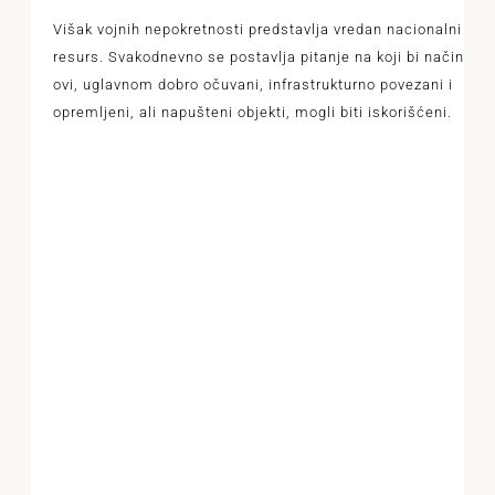
Višak vojnih nepokretnosti predstavlja vredan nacionalni
resurs. Svakodnevno se postavlja pitanje na koji bi način
ovi, uglavnom dobro očuvani, infrastrukturno povezani i
opremljeni, ali napušteni objekti, mogli biti iskorišćeni.