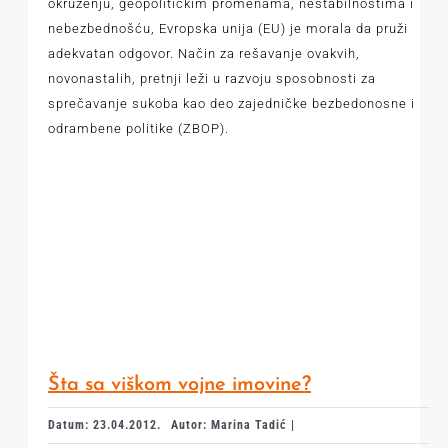
okruženju, geopolitičkim promenama, nestabilnostima i
nebezbednošću, Evropska unija (EU) je morala da pruži
adekvatan odgovor. Način za rešavanje ovakvih,
novonastalih, pretnji leži u razvoju sposobnosti za
sprečavanje sukoba kao deo zajedničke bezbedonosne i
odrambene politike (ZBOP).
Šta sa viškom vojne imovine?
Datum: 23.04.2012.
Autor: Marina Tadić |