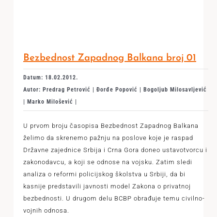
Bezbednost Zapadnog Balkana broj 01
Datum: 18.02.2012.
Autor: Predrag Petrović | Đorđe Popović | Bogoljub Milosavljević
| Marko Milošević |
U prvom broju časopisa Bezbednost Zapadnog Balkana
želimo da skrenemo pažnju na poslove koje je raspad
Državne zajednice Srbija i Crna Gora doneo ustavotvorcu i
zakonodavcu, a koji se odnose na vojsku. Zatim sledi
analiza o reformi policijskog školstva u Srbiji, da bi
kasnije predstavili javnosti model Zakona o privatnoj
bezbednosti. U drugom delu BCBP obrađuje temu civilno-
vojnih odnosa.