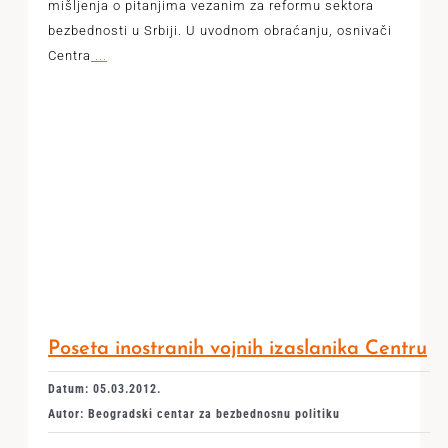
mišljenja o pitanjima vezanim za reformu sektora
bezbednosti u Srbiji. U uvodnom obraćanju, osnivači
Centra
...
Poseta inostranih vojnih izaslanika Centru
Datum: 05.03.2012.
Autor: Beogradski centar za bezbednosnu politiku