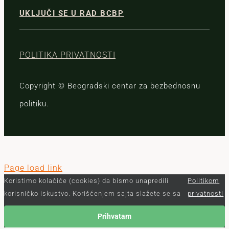
UKLJUČI SE U RAD BCBP
POLITIKA PRIVATNOSTI
Copyright © Beogradski centar za bezbednosnu
politiku.
Page load link
Koristimo kolačiće (cookies) da bismo unapredili
Politikom
korisničko iskustvo. Korišćenjem sajta slažete se sa
privatnosti
Prihvatam