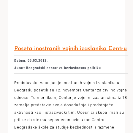
Poseta inostranih vojnih izaslanika Centru
Datum: 05.03.2012.
Autor: Beogradski centar za bezbednosnu politiku
Predstavnici Asocijacije inostranih vojnih izaslanika u
Beogradu posetili su 12. novembra Centar za civilno vojne
odnose. Tom prilikom, Centar je vojnim izaslanicima iz 18
zemalja predstavio svoje dosadašnje i predstojeće
aktivnosti kao i istraživački tim. Učesnici skupa imali su
prilike da steknu neposredan uvid u rad Centra i
Beogradske škole za studije bezbednosti i razmene