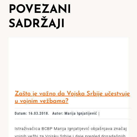
POVEZANI
SADRŽAJI
Zašto je važno da Vojska Srbije učestvuje
u vojnim vežbama?
Datum: 16.03.2018.
Autor: Marija Ignjatijević |
Istraživačica BCBP Marija Ignjatijević objašnjava značaj
vojnih vežbi za Vojsku Srbije i daje pregled dosadašnjih