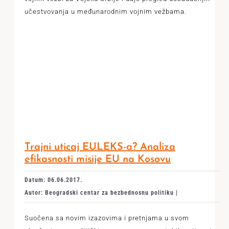
učestvovanja u međunarodnim vojnim vežbama.
Trajni uticaj EULEKS-a? Analiza
efikasnosti misije EU na Kosovu
Datum: 06.06.2017.
Autor: Beogradski centar za bezbednosnu politiku |
Suočena sa novim izazovima i pretnjama u svom