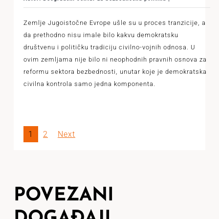
Zemlje Jugoistočne Evrope ušle su u proces tranzicije, a
da prethodno nisu imale bilo kakvu demokratsku
društvenu i političku tradiciju civilno-vojnih odnosa. U
ovim zemljama nije bilo ni neophodnih pravnih osnova za
reformu sektora bezbednosti, unutar koje je demokratska
civilna kontrola samo jedna komponenta.
1
2
Next
POVEZANI
DOGAĐAJI