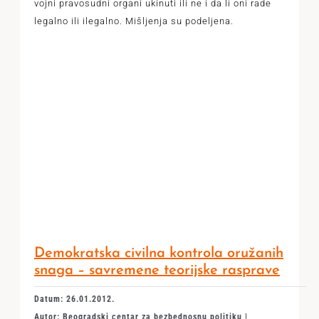
vojni pravosudni organi ukinuti ili ne i da li oni rade
legalno ili ilegalno. Mišljenja su podeljena.
Demokratska civilna kontrola oružanih
snaga – savremene teorijske rasprave
Datum: 26.01.2012.
Autor: Beogradski centar za bezbednosnu politiku |