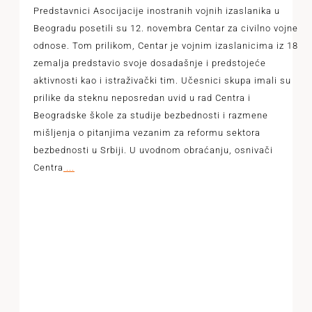
Predstavnici Asocijacije inostranih vojnih izaslanika u
Beogradu posetili su 12. novembra Centar za civilno vojne
odnose. Tom prilikom, Centar je vojnim izaslanicima iz 18
zemalja predstavio svoje dosadašnje i predstojeće
aktivnosti kao i istraživački tim. Učesnici skupa imali su
prilike da steknu neposredan uvid u rad Centra i
Beogradske škole za studije bezbednosti i razmene
mišljenja o pitanjima vezanim za reformu sektora
bezbednosti u Srbiji. U uvodnom obraćanju, osnivači
Centra
...