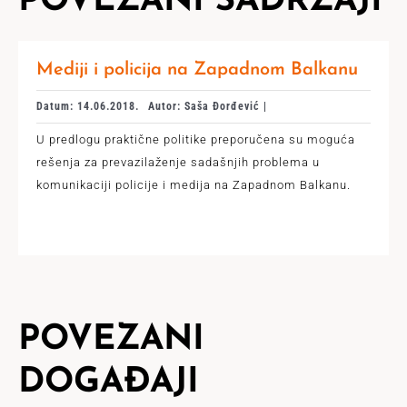
POVEZANI SADRŽAJI
Mediji i policija na Zapadnom Balkanu
Datum: 14.06.2018.
Autor: Saša Đorđević |
U predlogu praktične politike preporučena su moguća
rešenja za prevazilaženje sadašnjih problema u
komunikaciji policije i medija na Zapadnom Balkanu.
POVEZANI
DOGAĐAJI