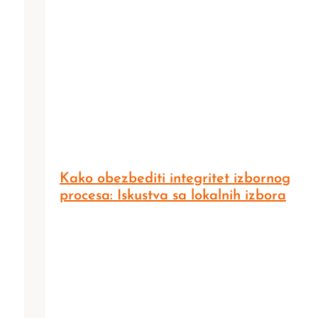
Kako obezbediti integritet izbornog
procesa: Iskustva sa lokalnih izbora