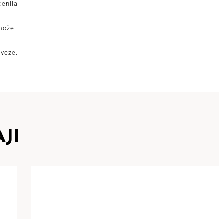
cenila
 može
aveze.
JI