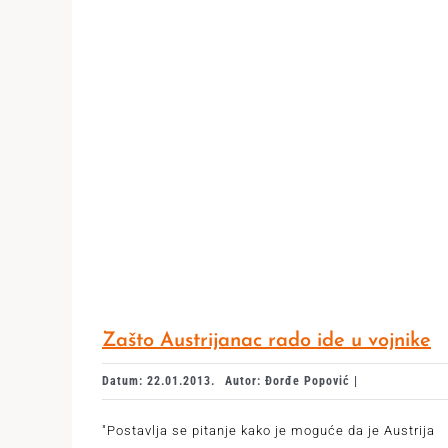
Zašto Austrijanac rado ide u vojnike
Datum: 22.01.2013.
Autor: Đorđe Popović |
"Postavlja se pitanje kako je moguće da je Austrija