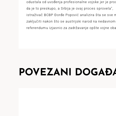
odustala od uvođenja profesionalne vojske jer je pro
da je to preskupo, a Srbija je ovaj proces sprovela",
istraživač BCBP Đorđe Popović analizira šta se sve
zaključiti nakon što se austrijski narod na nedavnom
referendumu izjasnio za zadržavanje opšte vojne ob
POVEZANI DOGAĐA