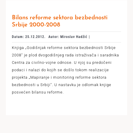
Bilans reforme sektora bezbednosti
Srbije 2000-2008
Datum: 25.12.2012.
Autor: Miroslav Hadžić |
Knjiga „Godišnjak reforme sektora bezbednosti Srbije
2008" je plod dvogodišnjeg rada istraživača i saradnika
Centra za civilno-vojne odnose. U njoj su predočeni
podaci i nalazi do kojih se došlo tokom realizacije
projekta „Mapiranje i monitoring reforme sektora
bezbednosti u Srbiji". U nastavku je odlomak knjige
posvećen bilansu reforme.