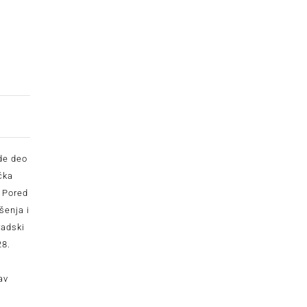
de deo
čka
. Pored
šenja i
radski
28.
av