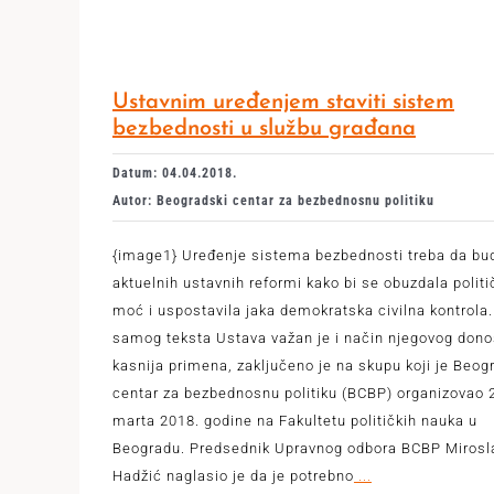
Ustavnim uređenjem staviti sistem
bezbednosti u službu građana
Datum: 04.04.2018.
Autor: Beogradski centar za bezbednosnu politiku
{image1} Uređenje sistema bezbednosti treba da bu
aktuelnih ustavnih reformi kako bi se obuzdala politi
moć i uspostavila jaka demokratska civilna kontrola
samog teksta Ustava važan je i način njegovog dono
kasnija primena, zaključeno je na skupu koji je Beog
centar za bezbednosnu politiku (BCBP) organizovao 
marta 2018. godine na Fakultetu političkih nauka u
Beogradu. Predsednik Upravnog odbora BCBP Mirosl
Hadžić naglasio je da je potrebno
...