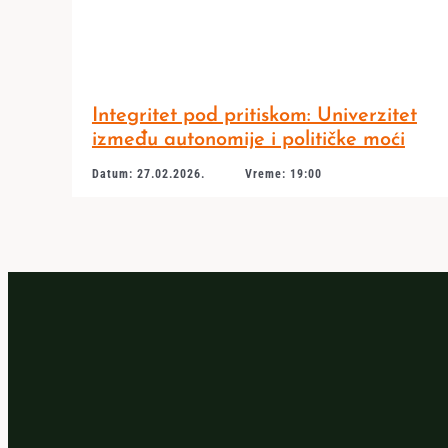
Integritet pod pritiskom: Univerzitet
između autonomije i političke moći
Datum: 27.02.2026.
Vreme: 19:00