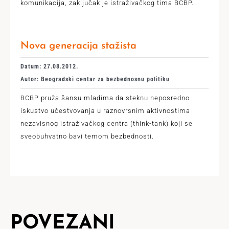
komunikacija, zaključak je istraživačkog tima BCBP.
Nova generacija stažista
Datum: 27.08.2012.
Autor: Beogradski centar za bezbednosnu politiku
BCBP pruža šansu mladima da steknu neposredno
iskustvo učestvovanja u raznovrsnim aktivnostima
nezavisnog istraživačkog centra (think-tank) koji se
sveobuhvatno bavi temom bezbednosti.
POVEZANI