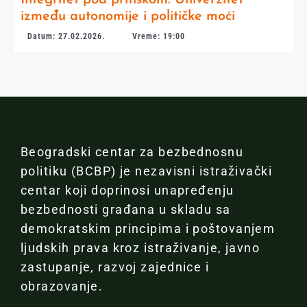
Integritet pod pritiskom: Univerzitet
između autonomije i političke moći
Datum: 27.02.2026.
Vreme: 19:00
Beogradski centar za bezbednosnu
politiku (BCBP) je nezavisni istraživački
centar koji doprinosi unapređenju
bezbednosti građana u skladu sa
demokratskim principima i poštovanjem
ljudskih prava kroz istraživanje, javno
zastupanje, razvoj zajednice i
obrazovanje.