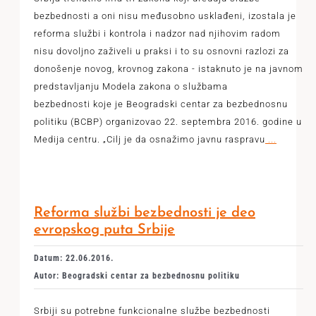
bezbednosti a oni nisu međusobno usklađeni, izostala je
reforma službi i kontrola i nadzor nad njihovim radom
nisu dovoljno zaživeli u praksi i to su osnovni razlozi za
donošenje novog, krovnog zakona - istaknuto je na javnom
predstavljanju Modela zakona o službama
bezbednosti koje je Beogradski centar za bezbednosnu
politiku (BCBP) organizovao 22. septembra 2016. godine u
Medija centru. „Cilj je da osnažimo javnu raspravu
...
Reforma službi bezbednosti je deo
evropskog puta Srbije
Datum: 22.06.2016.
Autor: Beogradski centar za bezbednosnu politiku
Srbiji su potrebne funkcionalne službe bezbednosti