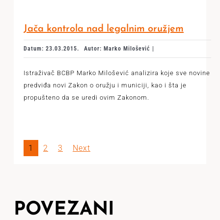
Jača kontrola nad legalnim oružjem
Datum: 23.03.2015.
Autor: Marko Milošević |
Istraživač BCBP Marko Milošević analizira koje sve novine
predviđa novi Zakon o oružju i municiji, kao i šta je
propušteno da se uredi ovim Zakonom.
1
2
3
Next
POVEZANI