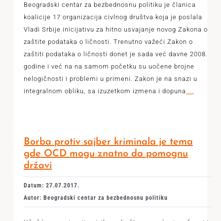
Beogradski centar za bezbednosnu politiku je članica
koalicije 17 organizacija civlnog društva koja je poslala
Vladi Srbije inicijativu za hitno usvajanje novog Zakona o
zaštite podataka o ličnosti. Trenutno važeći Zakon o
zaštiti podataka o ličnosti donet je sada već davne 2008.
godine i već na na samom početku su uočene brojne
nelogičnosti i problemi u primeni. Zakon je na snazi u
integralnom obliku, sa izuzetkom izmena i dopuna
...
Borba protiv sajber kriminala je tema
gde OCD mogu znatno da pomognu
državi
Datum: 27.07.2017.
Autor: Beogradski centar za bezbednosnu politiku