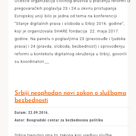
Učešće organizacija civilnog društva u praćenju reformi iz
pregovaračkih poglavlja 23 i 24 u okviru pristupanja
Evropskoj uniji bilo je jedna od tema na konferenciji
“Stanje digitalnih prava i sloboda u Srbiji 2016. godine”,
koji je organizovala SHARE fondacija 22. maja 2017.
godine. Na panelu o poglavljima 23 (pravosuđe i ljudska
prava) i 24 (pravda, sloboda, bezbednost) i sprovođenju
reformi u kontekstu digitalnog okruženja u Srbiji, govorili
su koordinatori
...
Srbiji neophodan novi zakon o službama
bezbednosti
Datum: 22.09.2016.
Autor: Beogradski centar za bezbednosnu politiku
Srbija trenutno ima tri zakona koji uređuju službe