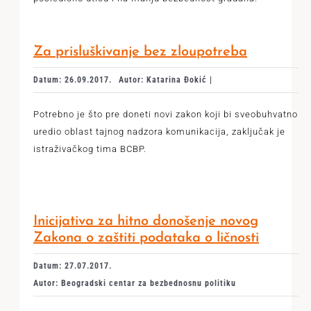
Za prisluškivanje bez zloupotreba
Datum: 26.09.2017.
Autor: Katarina Đokić |
Potrebno je što pre doneti novi zakon koji bi sveobuhvatno
uredio oblast tajnog nadzora komunikacija, zaključak je
istraživačkog tima BCBP.
Inicijativa za hitno donošenje novog
Zakona o zaštiti podataka o ličnosti
Datum: 27.07.2017.
Autor: Beogradski centar za bezbednosnu politiku