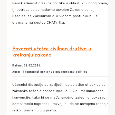
Neusklađenost državne politike u oblasti krivičnog prava,
tj. potreba da se nedavno usvojen Zakon o policiji
usaglasi sa Zakonikom o krivičnom postupku bili su
glavna tema šestog CHATvrtka.
Povećati učešće civilnog društva u
kreiranju zakona
Datum: 02.02.2016.
Autor: Beogradski centar za bezbednosnu politiku
Učesnici diskusije su zaključili da se stiče utisak da se
zakonska rešenja donose imajući u vidu međunarodne
konvencije, kako bi se međunarodnoj zajednici pokazao
demokratski napredak i razvoj, ali da se usvojena rešenja
retko i primenjuju u praksi.