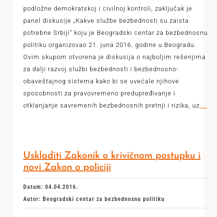
podložne demokratskoj i civilnoj kontroli, zaključak je
panel diskusije „Kakve službe bezbednosti su zaista
potrebne Srbiji” koju je Beogradski centar za bezbednosnu
politiku organizovao 21. juna 2016. godine u Beogradu.
Ovim skupom otvorena je diskusija o najboljim rešenjima
za dalji razvoj službi bezbednosti i bezbednosno-
obaveštajnog sistema kako bi se uvećale njihove
sposobnosti za pravovremeno predupređivanje i
otklanjanje savremenih bezbednosnih pretnji i rizika, uz
...
Uskladiti Zakonik o krivičnom postupku i
novi Zakon o policiji
Datum: 04.04.2016.
Autor: Beogradski centar za bezbednosnu politiku