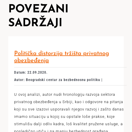
POVEZANI
SADRŽAJI
Politička distorzija tržišta privatnog
obezbeđenja
Datum: 22.09.2020.
Autor: Beogradski centar za bezbednosnu politiku |
U ovoj analizi, autor nudi hronologiju razvoja sektora
privatnog obezbeđenja u Srbiji, kao i odgovore na pitanja
koji su sve izazovi usporavali njegov razvoj i zašto danas
imamo situaciju u kojoj su opstale loše prakse, koje
stimulišu dalji odliv kadra, loš kvalitet pružene usluge, a
posledično utiču i na manju bezbednost građana.