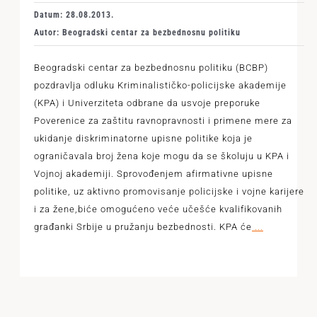
Datum: 28.08.2013.
Autor: Beogradski centar za bezbednosnu politiku
Beogradski centar za bezbednosnu politiku (BCBP)
pozdravlja odluku Kriminalističko-policijske akademije
(KPA) i Univerziteta odbrane da usvoje preporuke
Poverenice za zaštitu ravnopravnosti i primene mere za
ukidanje diskriminatorne upisne politike koja je
ograničavala broj žena koje mogu da se školuju u KPA i
Vojnoj akademiji. Sprovođenjem afirmativne upisne
politike, uz aktivno promovisanje policijske i vojne karijere
i za žene,biće omogućeno veće učešće kvalifikovanih
građanki Srbije u pružanju bezbednosti. KPA će
...