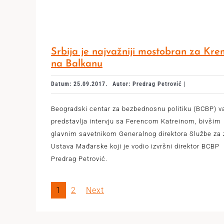
Srbija je najvažniji mostobran za Kre
na Balkanu
Datum: 25.09.2017.
Autor: Predrag Petrović |
Beogradski centar za bezbednosnu politiku (BCBP) 
predstavlja intervju sa Ferencom Katreinom, bivšim
glavnim savetnikom Generalnog direktora Službe za 
Ustava Mađarske koji je vodio izvršni direktor BCBP
Predrag Petrović.
1
2
Next