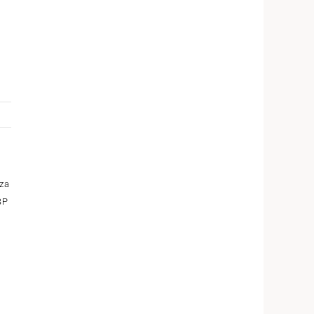
 za
BP