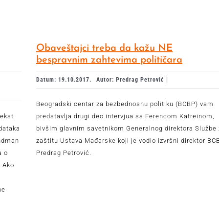
Obaveštajci treba da kažu NE
bespravnim zahtevima političara
Datum: 19.10.2017.
Autor: Predrag Petrović |
Beogradski centar za bezbednosnu politiku (BCBP) vam
tekst
predstavlja drugi deo intervjua sa Ferencom Katreinom,
dataka
bivšim glavnim savetnikom Generalnog direktora Službe
andman
zaštitu Ustava Mađarske koji je vodio izvršni direktor BC
a o
Predrag Petrović.
. Ako
ne