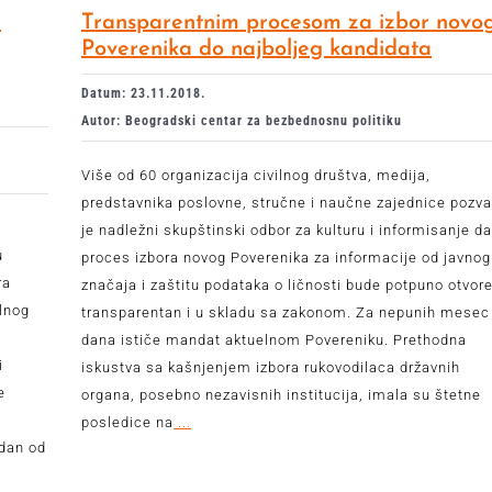
r
Transparentnim procesom za izbor novo
Poverenika do najboljeg kandidata
Datum: 23.11.2018.
Autor: Beogradski centar za bezbednosnu politiku
Više od 60 organizacija civilnog društva, medija,
predstavnika poslovne, stručne i naučne zajednice pozva
je nadležni skupštinski odbor za kulturu i informisanje da
u
proces izbora novog Poverenika za informacije od javnog
ra
značaja i zaštitu podataka o ličnosti bude potpuno otvore
ilnog
transparentan i u skladu sa zakonom. Za nepunih mesec
dana ističe mandat aktuelnom Povereniku. Prethodna
i
iskustva sa kašnjenjem izbora rukovodilaca državnih
e
organa, posebno nezavisnih institucija, imala su štetne
e
posledice na
...
edan od