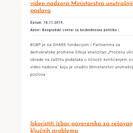
video nadzora Ministarstva unutrašnji
poslova
Datum: 18.11.2019.
Autor: Beogradski centar za bezbednosnu politiku |
BCBP je sa SHARE fondacijom i Partnerima za
demokratske promene Srbija analizirao „Procenu uti
obrade na zaštitu podataka o ličnosti korišćenjem s
video nadzora" koju je izradilo Ministarstvo unutrašn
poslova.
Iskoristiti izbor poverenika za rešavan
ključnih problema