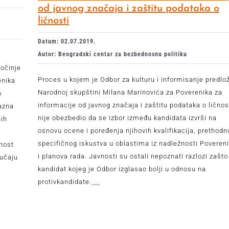
od javnog značaja i zaštitu podataka o
ličnosti
Datum: 02.07.2019.
Autor: Beogradski centar za bezbednosnu politiku
počinje
Proces u kojem je Odbor za kulturu i informisanje predlo
enika
Narodnoj skupštini Milana Marinovića za Poverenika za
o
informacije od javnog značaja i zaštitu podataka o ličnos
sazna
nije obezbedio da se izbor između kandidata izvrši na
nih
osnovu ocene i poređenja njihovih kvalifikacija, prethodn
specifičnog iskustva u oblastima iz nadležnosti Poveren
nost
i planova rada. Javnosti su ostali nepoznati razlozi zašto
lučaju
kandidat kojeg je Odbor izglasao bolji u odnosu na
protivkandidate.
...