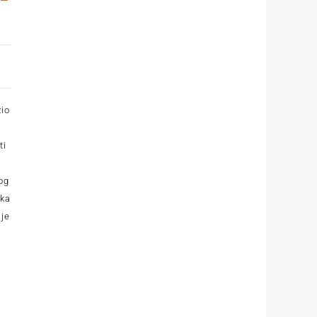
žio
ti
og
ika
 je