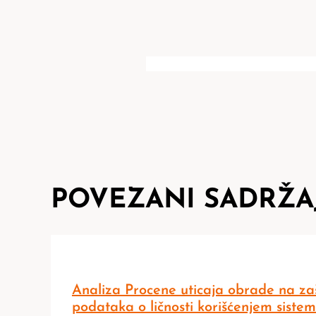
POVEZANI SADRŽA
Analiza Procene uticaja obrade na zaš
podataka o ličnosti korišćenjem siste