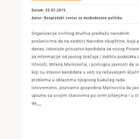
Datum: 22.07.2019.
Autor: Beogradski centar za bezbednosnu politiku
Organizacije civilnog društva predlažu narodnim
poslanicima da na sednici Narodne skupštine, koja 
danas, iskoriste prisustvo kandidata za novog Pover
za informacije od javnog značaja i zaštitu podataka 
ličnosti, Milana Marinovića, i pomognu javnosti da 
koji su stavovi kandidata u vezi sa rešavanjem ključ
problema u oblastima njegovog budućeg rada.
Istovremeno, pozivamo gospodina Marinovića da jav
upozna sa svojim stavovima po ovim pitanjima i u s
da
...