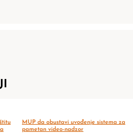
JI
titu
MUP da obustavi uvođenje sistema za
ma
pametan video-nadzor