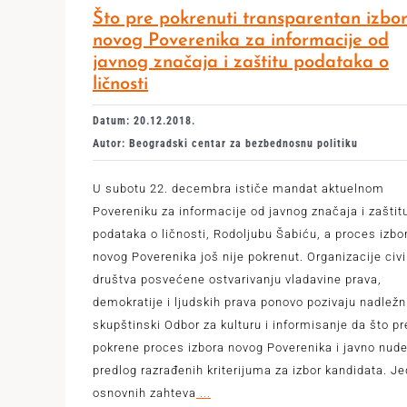
Što pre pokrenuti transparentan izbo
novog Poverenika za informacije od
javnog značaja i zaštitu podataka o
ličnosti
Datum: 20.12.2018.
Autor: Beogradski centar za bezbednosnu politiku
U subotu 22. decembra ističe mandat aktuelnom
Povereniku za informacije od javnog značaja i zaštit
podataka o ličnosti, Rodoljubu Šabiću, a proces izbo
novog Poverenika još nije pokrenut. Organizacije civ
društva posvećene ostvarivanju vladavine prava,
demokratije i ljudskih prava ponovo pozivaju nadležn
skupštinski Odbor za kulturu i informisanje da što pr
pokrene proces izbora novog Poverenika i javno nud
predlog razrađenih kriterijuma za izbor kandidata. J
osnovnih zahteva
...