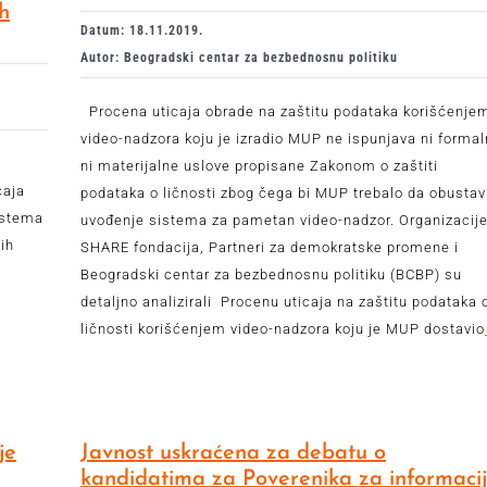
h
Datum: 18.11.2019.
Autor: Beogradski centar za bezbednosnu politiku
Procena uticaja obrade na zaštitu podataka korišćenje
video-nadzora koju je izradio MUP ne ispunjava ni forma
ni materijalne uslove propisane Zakonom o zaštiti
caja
podataka o ličnosti zbog čega bi MUP trebalo da obustav
istema
uvođenje sistema za pametan video-nadzor. Organizacij
jih
SHARE fondacija, Partneri za demokratske promene i
Beogradski centar za bezbednosnu politiku (BCBP) su
detaljno analizirali Procenu uticaja na zaštitu podataka 
ličnosti korišćenjem video-nadzora koju je MUP dostavio
je
Javnost uskraćena za debatu o
kandidatima za Poverenika za informaci