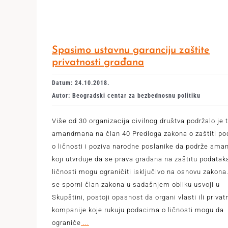
Spasimo ustavnu garanciju zaštite
privatnosti građana
Datum: 24.10.2018.
Autor: Beogradski centar za bezbednosnu politiku
Više od 30 organizacija civilnog društva podržalo je 
amandmana na član 40 Predloga zakona o zaštiti po
o ličnosti i poziva narodne poslanike da podrže am
koji utvrđuje da se prava građana na zaštitu podatak
ličnosti mogu ograničiti isključivo na osnovu zakona
se sporni član zakona u sadašnjem obliku usvoji u
Skupštini, postoji opasnost da organi vlasti ili privat
kompanije koje rukuju podacima o ličnosti mogu da
ograniče
...