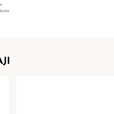
je
dijska
JI