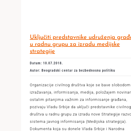
Uključiti predstavnike udruženja gra
u radnu grupu za izradu medijske
strategije
Datum: 10.07.2018.
Autor: Beogradski centar za bezbednosnu politiku
Organizacije civilnog društva koje se bave slobodom
izražavanja, informisanja, medija, položajem novinar
ostalim pitanjima važnim za informisanje građana,
pozivaju Vladu Srbije da uključi predstavnike civilno
društva u radnu grupu za izradu nove Strategije razv
sistema javnog informisanja (Medijska strategija).
Dokumenta koja su donele Vlada Srbije i Narodna