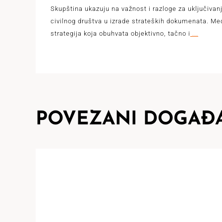
Skupština ukazuju na važnost i razloge za uključivan
civilnog društva u izrade strateških dokumenata. Me
strategija koja obuhvata objektivno, tačno i
...
POVEZANI DOGAĐA