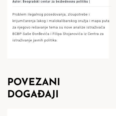
Autor: Beogradski centar za bezbednosnu politiku |
Problem ilegalnog posedovanja, zloupotrebe i
krijumčarenja lakog i malokalibarskog oružja i mapa puta
za njegovo rešavanje tema su nove analize istraživača
BCBP Saše Đorđevića i Filipa Stojanovića iz Centra za
istraživanje javnih politika.
POVEZANI
DOGAĐAJI