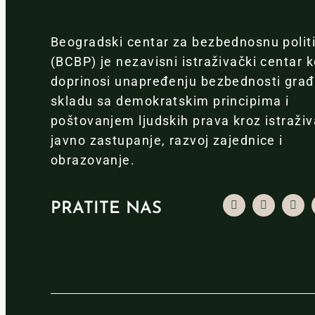
Beogradski centar za bezbednosnu polit
(BCBP) je nezavisni istraživački centar k
doprinosi unapređenju bezbednosti gra
skladu sa demokratskim principima i
poštovanjem ljudskih prava kroz istraživ
javno zastupanje, razvoj zajednice i
obrazovanje.
PRATITE NAS