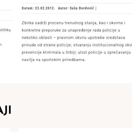
Datum: 23.02.2012.
Autor: Saša Đorđević |
Zbirka sadrži procenu trenutnog stanja, kao i okvirne i
litiku
konkretne preporuke za unapređenje rada policije u
nekoliko oblasti – pravnom okviru upotrebe sredstava
h
prinude od strane policije; stvaranju institucionalnog okv
prevencije kriminala u Srbiji; ulozi policije u sprečavanju
nasilja na sportskim priredbama.
JI