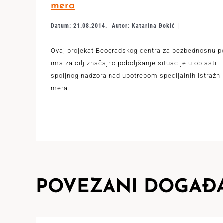
mera
Datum: 21.08.2014.
Autor: Katarina Đokić |
Ovaj projekat Beogradskog centra za bezbednosnu po
ima za cilj značajno poboljšanje situacije u oblasti
spoljnog nadzora nad upotrebom specijalnih istražni
mera.
POVEZANI DOGAĐA