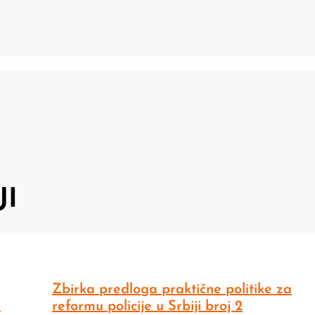
JI
Zbirka predloga praktične politike za
h
reformu policije u Srbiji broj 2