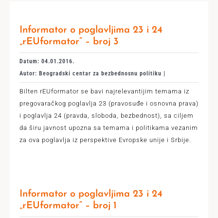
Informator o poglavljima 23 i 24
„rEUformator“ – broj 3
Datum: 04.01.2016.
Autor: Beogradski centar za bezbednosnu politiku |
Bilten rEUformator se bavi najrelevantijim temama iz
pregovaračkog poglavlja 23 (pravosuđe i osnovna prava)
i poglavlja 24 (pravda, sloboda, bezbednost), sa ciljem
da širu javnost upozna sa temama i politikama vezanim
za ova poglavlja iz perspektive Evropske unije i Srbije.
Informator o poglavljima 23 i 24
„rEUformator“ – broj 1