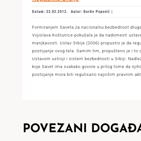
Datum: 22.02.2012.
Autor: Đorđe Popović |
Formiranjem Saveta za nacionalnu bezbednost drug
Vojislava Koštunice pokušala je da nadomesti ustav
manjkavosti. Ustav Srbije (2006) propustio je da reg
postojanje ovog tela. Samim tim, propušteno je i to 
Ustavom ustroji i sistem bezbednosti u Srbiji. Nadle
koje Savet ima svakako govore u prilog tome da njih
postojanje mora biti regulisano najvišim pravnim ak
POVEZANI DOGAĐA