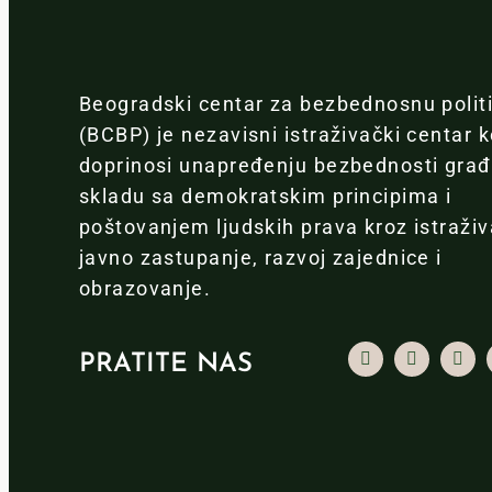
Beogradski centar za bezbednosnu polit
(BCBP) je nezavisni istraživački centar k
doprinosi unapređenju bezbednosti gra
skladu sa demokratskim principima i
poštovanjem ljudskih prava kroz istraživ
javno zastupanje, razvoj zajednice i
obrazovanje.
PRATITE NAS