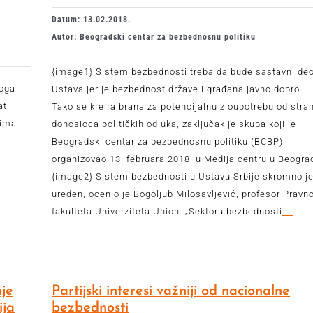
Datum: 13.02.2018.
Autor: Beogradski centar za bezbednosnu politiku
{image1} Sistem bezbednosti treba da bude sastavni de
loga
Ustava jer je bezbednost države i građana javno dobro.
ti
Tako se kreira brana za potencijalnu zloupotrebu od stra
rima
donosioca političkih odluka, zaključak je skupa koji je
Beogradski centar za bezbednosnu politiku (BCBP)
organizovao 13. februara 2018. u Medija centru u Beogra
{image2} Sistem bezbednosti u Ustavu Srbije skromno j
uređen, ocenio je Bogoljub Milosavljević, profesor Pravn
fakulteta Univerziteta Union. „Sektoru bezbednosti
...
je
Partijski interesi važniji od nacionalne
ija
bezbednosti