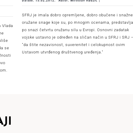
Datum: 15.02.2012.
Autor: Miroslav Hadžić |
SFRJ je imala dobro opremljene, dobro obučene i snažne
oružane snage koje su, po mnogim ocenama, predstavlja
a Vlada
po snazi četvrtu oružanu silu u Evropi. Osnovni zadatak
ne
vojske ustavno je određen na sličan način u SFRJ i SRJ 
uliše
"da štite nezavisnost, suverenitet i celokupnost ovim
da se
Ustavom utvrđenog društvenog uređenja."
žnosti
ovo
tom.
JI