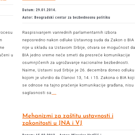
Datum: 29.01.2014.
Autor: Beogradski centar za bezbednosnu politiku
procesu
Raspisivanjem vanrednih parlamentarnih izbora
om
neposredno nakon odluke Ustavnog suda da Zakon o BIA
tne
nije u skladu sa Ustavom Srbije, otvara se mogućnost d
učeni u
BIA jedno vreme neće smeti da presreće komunikacije
osumnjičenih za ugrožavanje nacionalne bezbednosti.
Naime, Ustavni sud Srbije je 26. decembra doneo odluku
kojom je utvrdio da članovi 13, 14. i 15. Zakona o BIA koji
se odnose na tajno praćenje komunikacije građana, nisu
saglasnosti sa
...
Mehanizmi za zaštitu ustavnosti i
zakonitosti u JNA i VJ