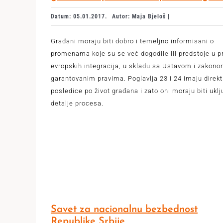
Datum: 05.01.2017.
Autor: Maja Bjeloš |
Građani moraju biti dobro i temeljno informisani o
promenama koje su se već dogodile ili predstoje u 
evropskih integracija, u skladu sa Ustavom i zakon
garantovanim pravima. Poglavlja 23 i 24 imaju direk
posledice po život građana i zato oni moraju biti uklj
detalje procesa.
Savet za nacionalnu bezbednost
Republike Srbije