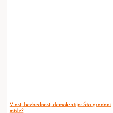
Vlast, bezbednost, demokratija: Šta građani
misle?