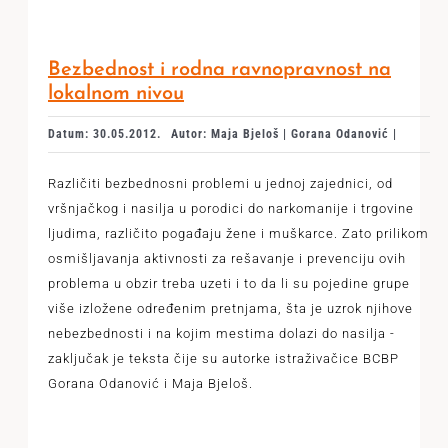
Bezbednost i rodna ravnopravnost na
lokalnom nivou
Datum: 30.05.2012.
Autor: Maja Bjeloš | Gorana Odanović |
Različiti bezbednosni problemi u jednoj zajednici, od
vršnjačkog i nasilja u porodici do narkomanije i trgovine
ljudima, različito pogađaju žene i muškarce. Zato prilikom
osmišljavanja aktivnosti za rešavanje i prevenciju ovih
problema u obzir treba uzeti i to da li su pojedine grupe
više izložene određenim pretnjama, šta je uzrok njihove
nebezbednosti i na kojim mestima dolazi do nasilja -
zaključak je teksta čije su autorke istraživačice BCBP
Gorana Odanović i Maja Bjeloš.