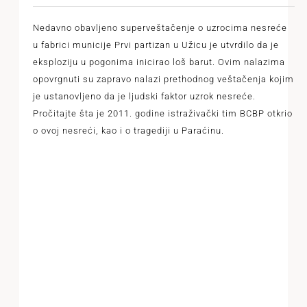
Nedavno obavljeno superveštačenje o uzrocima nesreće
u fabrici municije Prvi partizan u Užicu je utvrdilo da je
eksploziju u pogonima inicirao loš barut. Ovim nalazima
opovrgnuti su zapravo nalazi prethodnog veštačenja kojim
je ustanovljeno da je ljudski faktor uzrok nesreće.
Pročitajte šta je 2011. godine istraživački tim BCBP otkrio
o ovoj nesreći, kao i o tragediji u Paraćinu.