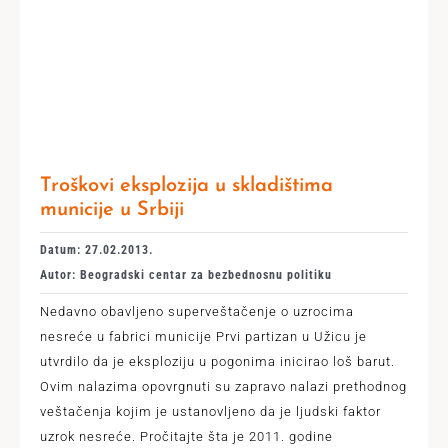
Troškovi eksplozija u skladištima
municije u Srbiji
Datum: 27.02.2013.
Autor: Beogradski centar za bezbednosnu politiku
Nedavno obavljeno superveštačenje o uzrocima
nesreće u fabrici municije Prvi partizan u Užicu je
utvrdilo da je eksploziju u pogonima inicirao loš barut.
Ovim nalazima opovrgnuti su zapravo nalazi prethodnog
veštačenja kojim je ustanovljeno da je ljudski faktor
uzrok nesreće. Pročitajte šta je 2011. godine