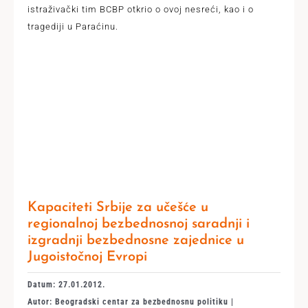
istraživački tim BCBP otkrio o ovoj nesreći, kao i o
tragediji u Paraćinu.
Kapaciteti Srbije za učešće u
regionalnoj bezbednosnoj saradnji i
izgradnji bezbednosne zajednice u
Jugoistočnoj Evropi
Datum: 27.01.2012.
Autor: Beogradski centar za bezbednosnu politiku |