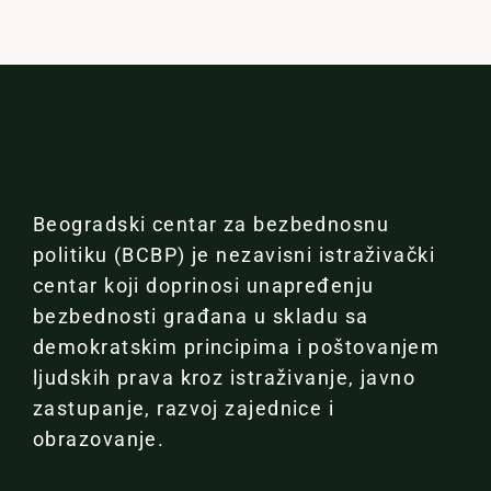
Beogradski centar za bezbednosnu
politiku (BCBP) je nezavisni istraživački
centar koji doprinosi unapređenju
bezbednosti građana u skladu sa
demokratskim principima i poštovanjem
ljudskih prava kroz istraživanje, javno
zastupanje, razvoj zajednice i
obrazovanje.