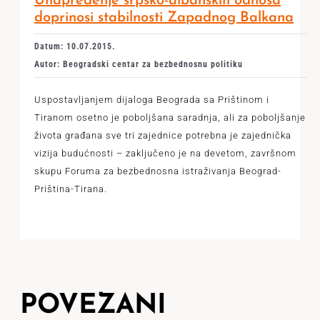
Unapređenje srpsko-albanskih odnosa
doprinosi stabilnosti Zapadnog Balkana
Datum: 10.07.2015.
Autor: Beogradski centar za bezbednosnu politiku
Uspostavljanjem dijaloga Beograda sa Prištinom i
Tiranom osetno je poboljšana saradnja, ali za poboljšanje
života građana sve tri zajednice potrebna je zajednička
vizija budućnosti – zaključeno je na devetom, završnom
skupu Foruma za bezbednosna istraživanja Beograd-
Priština-Tirana.
POVEZANI