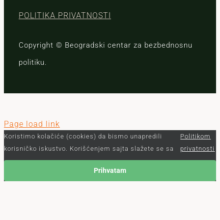
POLITIKA PRIVATNOSTI
Copyright © Beogradski centar za bezbednosnu
politiku.
Page load link
Koristimo kolačiće (cookies) da bismo unapredili
Politikom
korisničko iskustvo. Korišćenjem sajta slažete se sa
privatnosti
Prihvatam