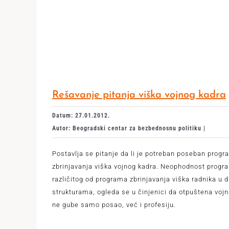
Rešavanje pitanja viška vojnog kadra
Datum: 27.01.2012.
Autor: Beogradski centar za bezbednosnu politiku |
Postavlja se pitanje da li je potreban poseban progr
zbrinjavanja viška vojnog kadra. Neophodnost progr
različitog od programa zbrinjavanja viška radnika u 
strukturama, ogleda se u činjenici da otpuštena vojn
ne gube samo posao, već i profesiju.