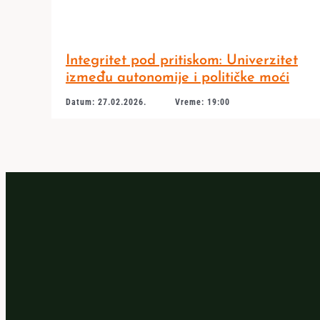
Integritet pod pritiskom: Univerzitet
između autonomije i političke moći
Datum: 27.02.2026.
Vreme: 19:00