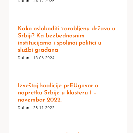
Datum: 24.12.2025.
Kako osloboditi zarobljenu državu u
Srbiji? Ka bezbednosnim
institucijama i spoljnoj politici u
službi građana
Datum: 13.06.2024.
Izveštaj koalicije prEUgovor o
napretku Srbije u klasteru 1 –
novembar 2022.
Datum: 28.11.2022.