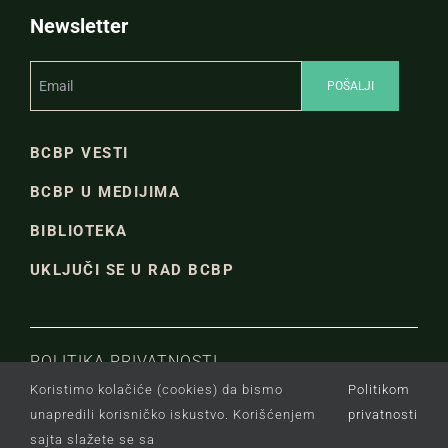
Newsletter
BCBP VESTI
BCBP U MEDIJIMA
BIBLIOTEKA
UKLJUČI SE U RAD BCBP
POLITIKA PRIVATNOSTI
Koristimo kolačiće (cookies) da bismo
Politikom
unapredili korisničko iskustvo. Korišćenjem
privatnosti
Copyright © Beogradski centar za bezbednosnu
sajta slažete se sa