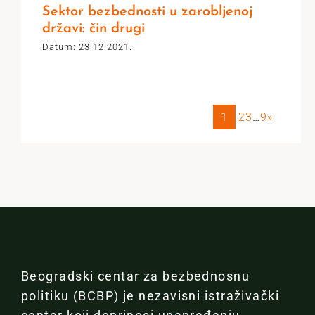
Sektor bezbednosti u zarobljenoj
državi: čin drugi
Datum: 23.12.2021.
1
2
3
…
9
»
Beogradski centar za bezbednosnu
politiku (BCBP) je nezavisni istraživački