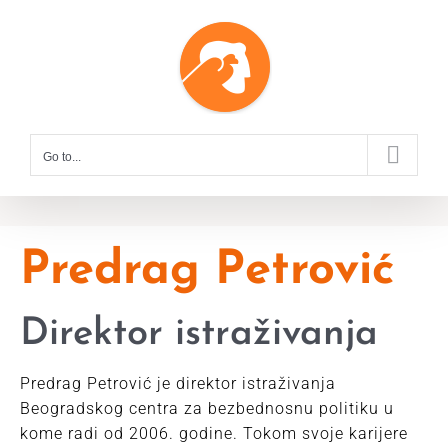
Skip
to
content
Go to...
Predrag Petrović
Direktor istraživanja
Predrag Petrović je direktor istraživanja
Beogradskog centra za bezbednosnu politiku u
kome radi od 2006. godine. Tokom svoje karijere