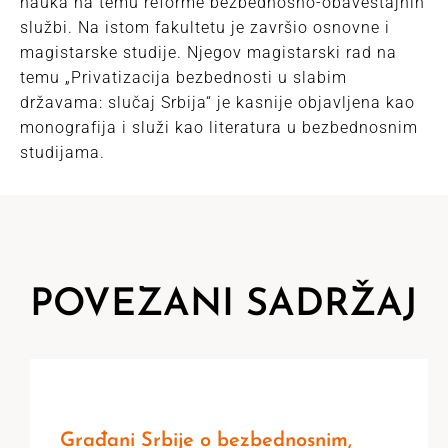
nauka na temu reforme bezbednosno-obaveštajnih
službi. Na istom fakultetu je završio osnovne i
magistarske studije. Njegov magistarski rad na
temu „Privatizacija bezbednosti u slabim
državama: slučaj Srbija“ je kasnije objavljena kao
monografija i služi kao literatura u bezbednosnim
studijama.
POVEZANI SADRŽAJ
Građani Srbije o bezbednosnim,