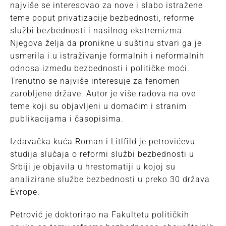
najviše se interesovao za nove i slabo istražene
teme poput privatizacije bezbednosti, reforme
službi bezbednosti i nasilnog ekstremizma.
Njegova želja da pronikne u suštinu stvari ga je
usmerila i u istraživanje formalnih i neformalnih
odnosa između bezbednosti i političke moći.
Trenutno se najviše interesuje za fenomen
zarobljene države. Autor je više radova na ove
teme koji su objavljeni u domaćim i stranim
publikacijama i časopisima.
Izdavačka kuća Roman i Litlfild je petrovićevu
studija slučaja o reformi službi bezbednosti u
Srbiji je objavila u hrestomatiji u kojoj su
analizirane službe bezbednosti u preko 30 država
Evrope.
Petrović je doktorirao na Fakultetu političkih