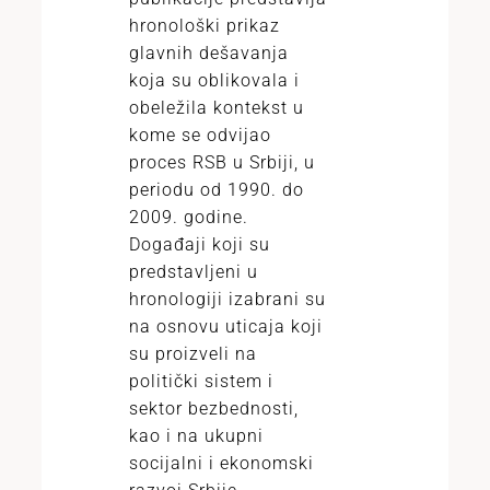
hronološki prikaz
glavnih dešavanja
koja su oblikovala i
obeležila kontekst u
kome se odvijao
proces RSB u Srbiji, u
periodu od 1990. do
2009. godine.
Događaji koji su
predstavljeni u
hronologiji izabrani su
na osnovu uticaja koji
su proizveli na
politički sistem i
sektor bezbednosti,
kao i na ukupni
socijalni i ekonomski