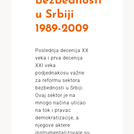
bezbednosti
u Srbiji
1989-2009
Poslednja decenija XX
veka i prva decenija
XXI veka
podjednakosu važne
za reformu sektora
bezbednosti u Srbiji.
Ovaj sektor je na
mnogo načina uticao
na tok i pravac
demokratizacije, a
njegove aktere
instrumentalizovale su