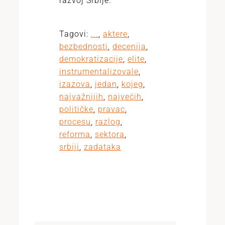
razvoj Srbije.
Tagovi:
...
,
aktere
,
bezbednosti
,
decenija
,
demokratizacije
,
elite
,
instrumentalizovale
,
izazova
,
jedan
,
kojeg
,
najvažnijih
,
najvećih
,
političke
,
pravac
,
procesu
,
razlog
,
reforma
,
sektora
,
srbiji
,
zadataka