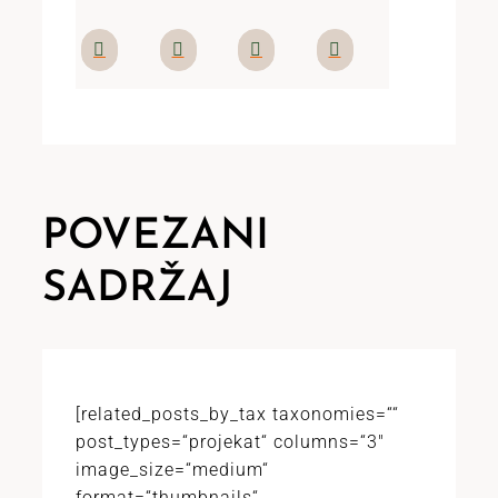
POVEZANI
SADRŽAJ
[related_posts_by_tax taxonomies=““
post_types=“projekat“ columns=“3″
image_size=“medium“
format=“thumbnails“