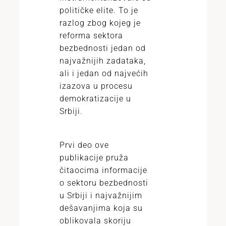
političke elite. To je
razlog zbog kojeg je
reforma sektora
bezbednosti jedan od
najvažnijih zadataka,
ali i jedan od najvećih
izazova u procesu
demokratizacije u
Srbiji.
Prvi deo ove
publikacije pruža
čitaocima informacije
o sektoru bezbednosti
u Srbiji i najvažnijim
dešavanjima koja su
oblikovala skoriju