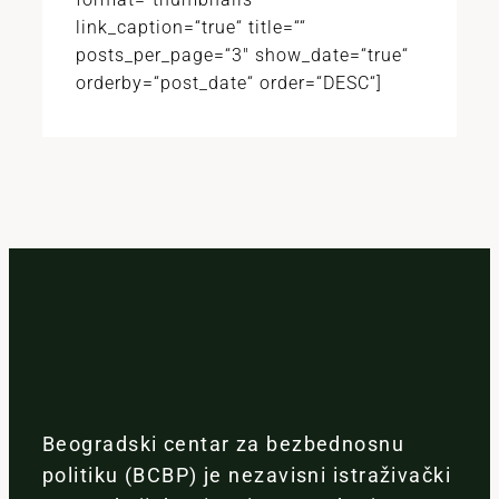
link_caption=“true“ title=““
posts_per_page=“3″ show_date=“true“
orderby=“post_date“ order=“DESC“]
Beogradski centar za bezbednosnu
politiku (BCBP) je nezavisni istraživački