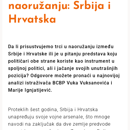
naoružanju: Srbija i
Hrvatska
Da li prisustvujemo trci u naoružanju između
Srbije i Hrvatske ili je u pitanju predstava koju
političari obe strane koriste kao instrument u
spoljnoj politici, ali i jačanje svojih unutrašnjih
pozicija? Odgovore možete pronaći u najnovijoj
analizi istraživača BCBP Vuka Vuksanovića i
Marije Ignjatijević.
Proteklih šest godina, Srbija i Hrvatska
unapređuju svoje vojne arsenale, što mnoge
navodi na zaključak da dve zemlje predvode