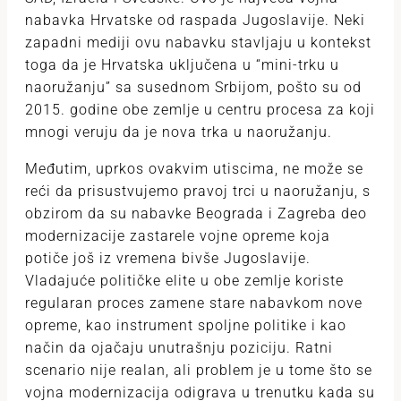
nabavka Hrvatske od raspada Jugoslavije. Neki
zapadni mediji ovu nabavku stavljaju u kontekst
toga da je Hrvatska uključena u “mini-trku u
naoružanju” sa susednom Srbijom, pošto su od
2015. godine obe zemlje u centru procesa za koji
mnogi veruju da je nova trka u naoružanju.
Međutim, uprkos ovakvim utiscima, ne može se
reći da prisustvujemo pravoj trci u naoružanju, s
obzirom da su nabavke Beograda i Zagreba deo
modernizacije zastarele vojne opreme koja
potiče još iz vremena bivše Jugoslavije.
Vladajuće političke elite u obe zemlje koriste
regularan proces zamene stare nabavkom nove
opreme, kao instrument spoljne politike i kao
način da ojačaju unutrašnju poziciju. Ratni
scenario nije realan, ali problem je u tome što se
vojna modernizacija odigrava u trenutku kada su