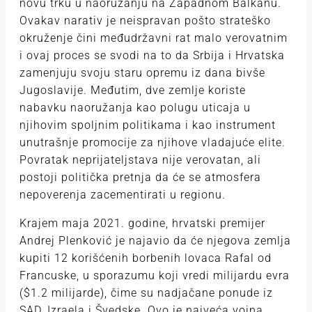
novu trku u naoružanju na Zapadnom Balkanu.
Ovakav narativ je neispravan pošto strateško
okruženje čini međudržavni rat malo verovatnim
i ovaj proces se svodi na to da Srbija i Hrvatska
zamenjuju svoju staru opremu iz dana bivše
Jugoslavije. Međutim, dve zemlje koriste
nabavku naoružanja kao polugu uticaja u
njihovim spoljnim politikama i kao instrument
unutrašnje promocije za njihove vladajuće elite.
Povratak neprijateljstava nije verovatan, ali
postoji politička pretnja da će se atmosfera
nepoverenja zacementirati u regionu.
Krajem maja 2021. godine, hrvatski premijer
Andrej Plenković je najavio da će njegova zemlja
kupiti 12 korišćenih borbenih lovaca Rafal od
Francuske, u sporazumu koji vredi milijardu evra
($1.2 milijarde), čime su nadjačane ponude iz
SAD, Izraela i Švedske. Ovo je najveća vojna