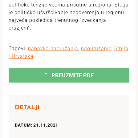
političke tenzije veoma prisutne u regionu. Stoga
je političko učvršćivanje nepoverenja u regionu
najveća posledica trenutnog “zveckanja
oružjem”.
Tagovi:
nabavka naoružanja
,
naouružanje
,
Srbija
i Hrvatska
PREUZMITE PDF
DETALJI
DATUM: 21.11.2021