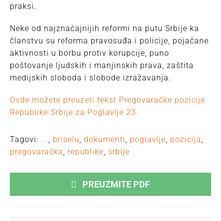
praksi.
Neke od najznačajnijih reformi na putu Srbije ka
članstvu su reforma pravosuđa i policije, pojačane
aktivnosti u borbu protiv korupcije, puno
poštovanje ljudskih i manjinskih prava, zaštita
medijskih sloboda i slobode izražavanja.
Ovde možete preuzeti tekst Pregovaračke pozicije
Republike Srbije za Poglavlje 23.
Tagovi:
...
,
briselu
,
dokumenti
,
poglavlje
,
pozicija
,
pregovaračka
,
republike
,
srbije
PREUZMITE PDF