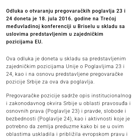
Odluka o otvaranju pregovaračkih poglavlja 23 i
24 doneta je 18. jula 2016. godine na Trećoj
međuvladinoj konferenciji u Briselu u skladu sa
uslovima predstavljenim u zajedničkim
pozicijama EU.
Ova odluka je doneta u skladu sa predstavljenim
zajedničkim pozicijama Unije o Poglavljima 23 i
24, kao i na osnovu predstavljene pregovaračke
pozicije Srbije za ova dva poglavlja.
Pregovaračke pozicije sadrže opis institucionalnog
i zakonodavnog okvira Srbije u oblasti pravosuđa i
osnovnih prava (Poglavlje 23) i pravde, slobode i
bezbednosti (Poglavlje 24), kao i aktivnosti koje je
potrebno da zemlja preduzme kako bi se u ovim
oblastima uskladila i približila evropskom pravu i