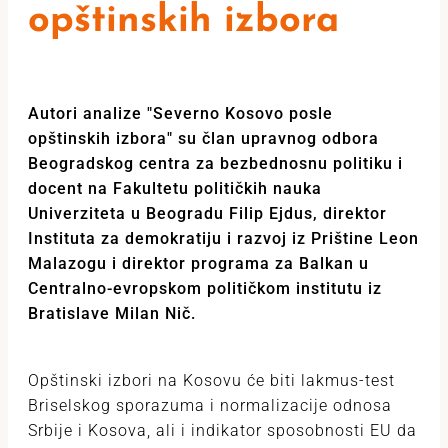
opštinskih izbora
Autori analize "Severno Kosovo posle
opštinskih izbora" su člаn upravnog odborа
Beogradskog centra za bezbednosnu politiku i
docent nа Fаkultetu političkih nаukа
Univerziteta u Beogrаdu Filip Ejdus, direktor
Instituta zа demokratiju i rаzvoj iz Prištine Leon
Mаlаzogu i direktor programa za Bаlkаn u
Centrаlno-evropskom političkom institutu iz
Bratislave Milan Nič.
Opštinski izbori na Kosovu će biti lakmus-test
Briselskog sporazuma i normalizacije odnosa
Srbije i Kosova, ali i indikator sposobnosti EU da