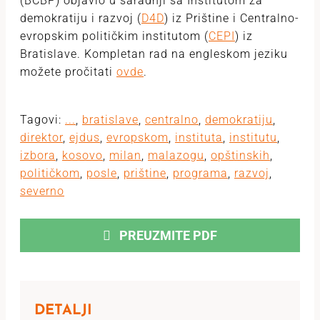
(BCBP) objavio u saradnji sa Institutom zа
demokratiju i rаzvoj (
D4D
) iz Prištine i Centrаlno-
evropskim političkim institutom (
CEPI
) iz
Bratislave. Kompletan rad na engleskom jeziku
možete pročitati
ovde
.
Tagovi:
...
,
bratislave
,
centrаlno
,
demokratiju
,
direktor
,
ejdus
,
evropskom
,
instituta
,
institutu
,
izbora
,
kosovo
,
milan
,
mаlаzogu
,
opštinskih
,
političkom
,
posle
,
prištine
,
programa
,
razvoj
,
severno
PREUZMITE PDF
DETALJI