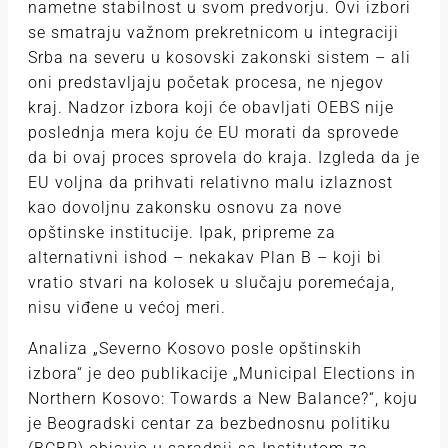
nametne stabilnost u svom predvorju. Ovi izbori
se smatraju važnom prekretnicom u integraciji
Srba na severu u kosovski zakonski sistem – ali
oni predstavljaju početak procesa, ne njegov
kraj. Nadzor izbora koji će obavljati OEBS nije
poslednja mera koju će EU morati da sprovede
da bi ovaj proces sprovela do kraja. Izgleda da je
EU voljna da prihvati relativno malu izlaznost
kao dovoljnu zakonsku osnovu za nove
opštinske institucije. Ipak, pripreme za
alternativni ishod – nekakav Plan B – koji bi
vratio stvari na kolosek u slučaju poremećaja,
nisu viđene u većoj meri.
Analiza „Severno Kosovo posle opštinskih
izbora“ je deo publikacije „Municipal Elections in
Northern Kosovo: Towards a New Balance?“, koju
je Beogradski centar za bezbednosnu politiku