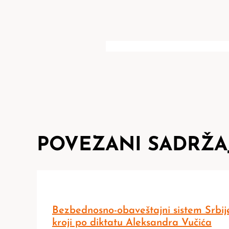
POVEZANI SADRŽA
Bezbednosno-obaveštajni sistem Srbij
kroji po diktatu Aleksandra Vučića