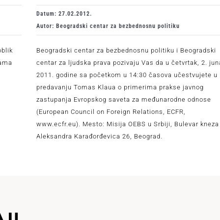
Datum: 27.02.2012.
Autor: Beogradski centar za bezbednosnu politiku
oblik
Beogradski centar za bezbednosnu politiku i Beogradski
kama
centar za ljudska prava pozivaju Vas da u četvrtak, 2. jun
2011. godine sa početkom u 14:30 časova učestvujete u
predavanju Tomas Klaua o primerima prakse javnog
zastupanja Evropskog saveta za međunarodne odnose
(European Council on Foreign Relations, ECFR,
www.ecfr.eu). Mesto: Misija OEBS u Srbiji, Bulevar kneza
Aleksandra Karađorđevica 26, Beograd.