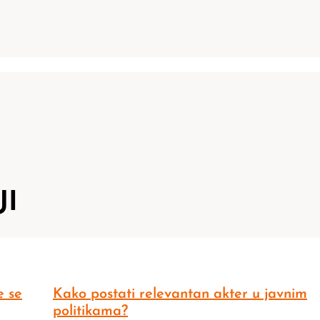
JI
e se
Kako postati relevantan akter u javnim
politikama?