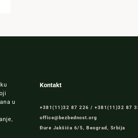
iku
Kontakt
oji
đana u
+381(11)32 87 226 / +381(11)32 87 
office@bezbednost.org
anje,
Đure Jakšića 6/5, Beograd, Srbija