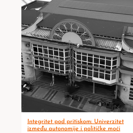
Integritet pod pritiskom: Univerzitet
između autonomije i političke moći