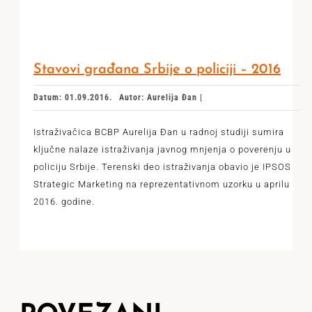
Stavovi građana Srbije o policiji – 2016
Datum: 01.09.2016.
Autor: Aurelija Đan |
Istraživačica BCBP Aurelija Đan u radnoj studiji sumira
ključne nalaze istraživanja javnog mnjenja o poverenju u
policiju Srbije. Terenski deo istraživanja obavio je IPSOS
Strategic Marketing na reprezentativnom uzorku u aprilu
2016. godine.