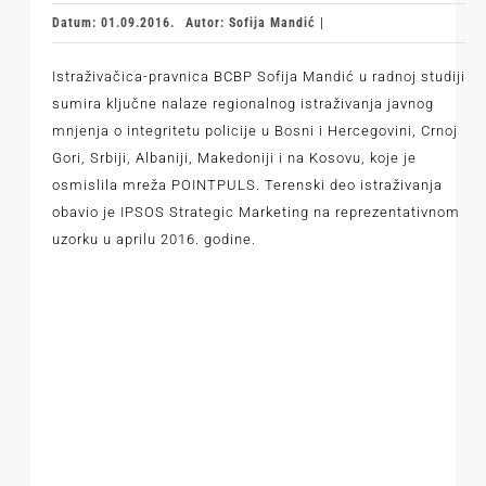
Datum: 01.09.2016.
Autor: Sofija Mandić |
Istraživačica-pravnica BCBP Sofija Mandić u radnoj studiji
sumira ključne nalaze regionalnog istraživanja javnog
mnjenja o integritetu policije u Bosni i Hercegovini, Crnoj
Gori, Srbiji, Albaniji, Makedoniji i na Kosovu, koje je
osmislila mreža POINTPULS. Terenski deo istraživanja
obavio je IPSOS Strategic Marketing na reprezentativnom
uzorku u aprilu 2016. godine.