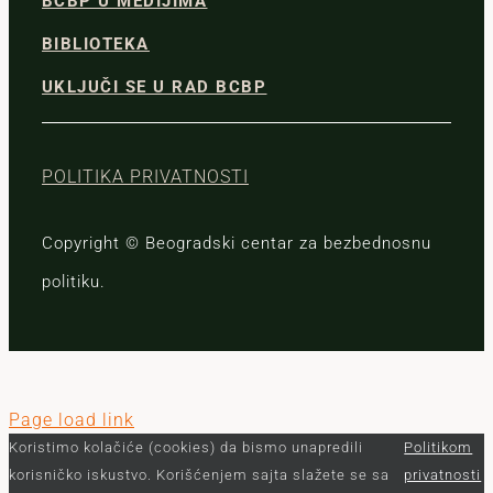
BCBP U MEDIJIMA
BIBLIOTEKA
UKLJUČI SE U RAD BCBP
POLITIKA PRIVATNOSTI
Copyright © Beogradski centar za bezbednosnu
politiku.
Page load link
Koristimo kolačiće (cookies) da bismo unapredili
Politikom
korisničko iskustvo. Korišćenjem sajta slažete se sa
privatnosti