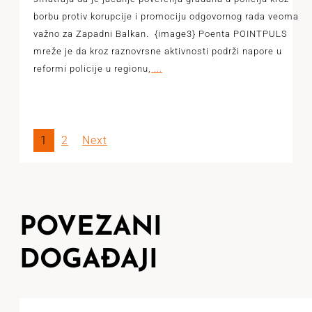
borbu protiv korupcije i promociju odgovornog rada veoma
važno za Zapadni Balkan. {image3} Poenta POINTPULS
mreže je da kroz raznovrsne aktivnosti podrži napore u
reformi policije u regionu,
...
1
2
Next
POVEZANI
DOGAĐAJI