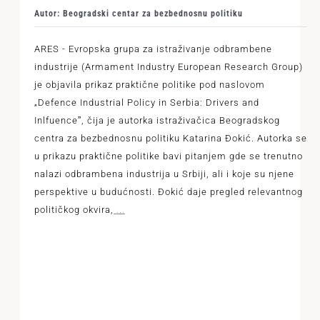
Autor: Beogradski centar za bezbednosnu politiku
ARES - Evropska grupa za istraživanje odbrambene
industrije (Armament Industry European Research Group)
je objavila prikaz praktične politike pod naslovom
„Defence Industrial Policy in Serbia: Drivers and
Inlfuenceˮ, čija je autorka istraživačica Beogradskog
centra za bezbednosnu politiku Katarina Đokić. Autorka se
u prikazu praktične politike bavi pitanjem gde se trenutno
nalazi odbrambena industrija u Srbiji, ali i koje su njene
perspektive u budućnosti. Đokić daje pregled relevantnog
političkog okvira,
...