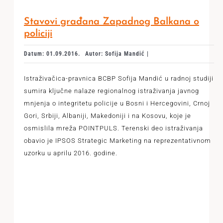
Stavovi građana Zapadnog Balkana o
policiji
Datum: 01.09.2016.
Autor: Sofija Mandić |
Istraživačica-pravnica BCBP Sofija Mandić u radnoj studiji
sumira ključne nalaze regionalnog istraživanja javnog
mnjenja o integritetu policije u Bosni i Hercegovini, Crnoj
Gori, Srbiji, Albaniji, Makedoniji i na Kosovu, koje je
osmislila mreža POINTPULS. Terenski deo istraživanja
obavio je IPSOS Strategic Marketing na reprezentativnom
uzorku u aprilu 2016. godine.