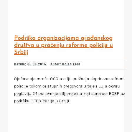
Podrška organizacijama građanskog
društva u praćenju reforme policije u
Srbiji
Datum: 06.08.2016.
Autor: Bojan Elek |
Ojačavanje mreža OCD u cilju pružanja doprinosa reformi
policije tokom pristupnih pregovora Srbije i EU u okviru
poglavlja 24 osnovni je cilj projekta koji sprovodi BCBP uz
podršku OEBS misije u Srbiji.