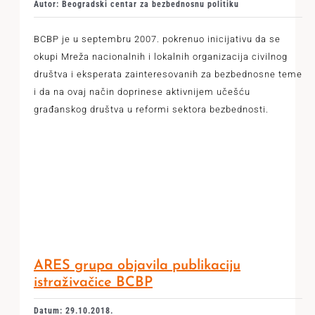
Autor: Beogradski centar za bezbednosnu politiku
BCBP je u septembru 2007. pokrenuo inicijativu da se
okupi Mreža nacionalnih i lokalnih organizacija civilnog
društva i eksperata zainteresovanih za bezbednosne teme
i da na ovaj način doprinese aktivnijem učešću
građanskog društva u reformi sektora bezbednosti.
ARES grupa objavila publikaciju
istraživačice BCBP
Datum: 29.10.2018.