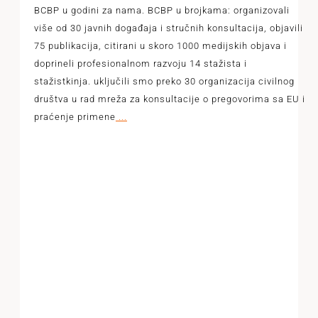
BCBP u godini za nama. BCBP u brojkama: organizovali
više od 30 javnih događaja i stručnih konsultacija, objavili
75 publikacija, citirani u skoro 1000 medijskih objava i
doprineli profesionalnom razvoju 14 stažista i
stažistkinja. uključili smo preko 30 organizacija civilnog
društva u rad mreža za konsultacije o pregovorima sa EU i
praćenje primene
...