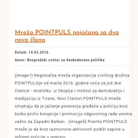
Mreža POINTPULS pojačana sa dva
nova člana
Datum: 14.03.2016.
Autor: Beogradski centar za bezbednosnu politiku
{image1} Regionalna mreža organizacija civilnog društva
POINTPULSje od marta 2016. godine veća za još dve
članice - Analitiku iz Skoplja i Institut za demokratiju i
medijaciju iz Tirane. Novi članovi POINTPULS mreže
smatraju da je jačanje poverenja građana u policiju kroz
borbu protiv korupcije i promociju odgovornog rada veoma
važno za Zapadni Balkan. {image3} Poenta POINTPULS
mreže je da kroz raznovrsne aktivnosti podrži napore u
reformi policije u regionu,
...