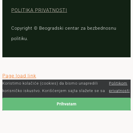
POLITIKA PRIVATNOSTI
Copyright © Beogradski centar za bezbednosnu
politiku.
Page load link
Koristimo kolačiće (cookies) da bismo unapredili
Politikom
korisničko iskustvo. Korišćenjem sajta slažete se sa
privatnosti
Prihvatam