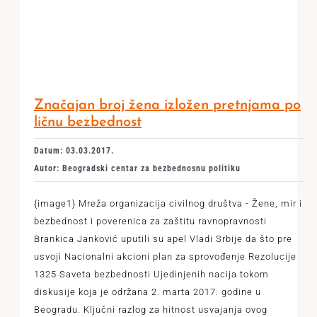
Značajan broj žena izložen pretnjama po
ličnu bezbednost
Datum: 03.03.2017.
Autor: Beogradski centar za bezbednosnu politiku
{image1} Mreža organizacija civilnog društva - Žene, mir i
bezbednost i poverenica za zaštitu ravnopravnosti
Brankica Janković uputili su apel Vladi Srbije da što pre
usvoji Nacionalni akcioni plan za sprovođenje Rezolucije
1325 Saveta bezbednosti Ujedinjenih nacija tokom
diskusije koja je održana 2. marta 2017. godine u
Beogradu. Ključni razlog za hitnost usvajanja ovog