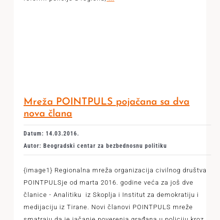
Mreža POINTPULS pojačana sa dva
nova člana
Datum: 14.03.2016.
Autor: Beogradski centar za bezbednosnu politiku
{image1} Regionalna mreža organizacija civilnog društva
POINTPULSje od marta 2016. godine veća za još dve
članice - Analitiku iz Skoplja i Institut za demokratiju i
medijaciju iz Tirane. Novi članovi POINTPULS mreže
smatraju da je jačanje poverenja građana u policiju kroz