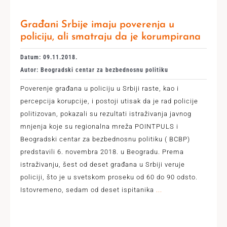
Građani Srbije imaju poverenja u
policiju, ali smatraju da je korumpirana
Datum: 09.11.2018.
Autor: Beogradski centar za bezbednosnu politiku
Poverenje građana u policiju u Srbiji raste, kao i
percepcija korupcije, i postoji utisak da je rad policije
politizovan, pokazali su rezultati istraživanja javnog
mnjenja koje su regionalna mreža POINTPULS i
Beogradski centar za bezbednosnu politiku ( BCBP)
predstavili 6. novembra 2018. u Beogradu. Prema
istraživanju, šest od deset građana u Srbiji veruje
policiji, što je u svetskom proseku od 60 do 90 odsto.
Istovremeno, sedam od deset ispitanika
...