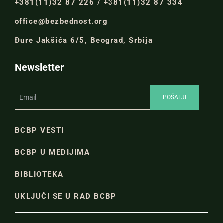
+381(11)32 87 226 / +381(11)32 87 334
office@bezbednost.org
Đure Jakšića 6/5, Beograd, Srbija
Newsletter
BCBP VESTI
BCBP U MEDIJIMA
BIBLIOTEKA
UKLJUČI SE U RAD BCBP