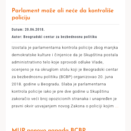
Parlament može ali neće da kontroliše
policiju
Datum: 20.06.2018.
Autor: Beogradski centar za bezbednosnu politiku
Izostala je parlamentarna kontrola policije zbog manjka
demokratske kulture i činjenice da je Skupština postala
administrativno telo koje sprovodi odluke Vlade,
ocenjeno je na okruglom stolu koji je Beogradski centar
za bezbednosnu politiku (BCBP) organizovao 20. juna
2018. godine u Beogradu. Slaba je parlamentarna
kontrola policije iako je pre dve godine u Skupštinu
zakoračio veći broj opozicionih stranaka i unapređen je
pravni okvir usvajanjem novog Zakona o policiji kojim
...
MUP ponovo napada BCBP