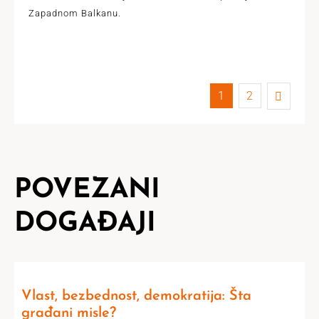
Zapadnom Balkanu.
1
2
POVEZANI
DOGAĐAJI
Vlast, bezbednost, demokratija: Šta
građani misle?