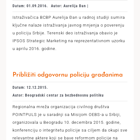
Datum: 01.09.2016.
Autor: Aurelija Đan |
Istraživačica BCBP Aurelija Đan u radnoj studiji sumira
ključne nalaze istraživanja javnog mnjenja o poverenju
u policiju Srbije. Terenski deo istraživanja obavio je
IPSOS Strategic Marketing na reprezentativnom uzorku
u aprilu 2016. godine.
Približiti odgovornu policiju građanima
Datum: 12.12.2015.
Autor: Beogradski centar za bezbednosnu politiku
Regionalna mreža organizacija civilnog društva
POINTPULS je u saradnji sa Misijom OEBS-a u Srbiji,
organizovala u Beogradu 10. decembra 2015. godine,
konferenciju o integritetu policije sa ciljem da okupi sve
relevantne aktere koji se bave reformom policije na