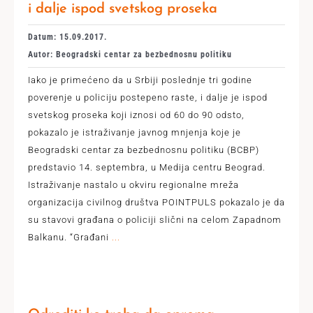
i dalje ispod svetskog proseka
Datum: 15.09.2017.
Autor: Beogradski centar za bezbednosnu politiku
Iako je primećeno da u Srbiji poslednje tri godine
poverenje u policiju postepeno raste, i dalje je ispod
svetskog proseka koji iznosi od 60 do 90 odsto,
pokazalo je istraživanje javnog mnjenja koje je
Beogradski centar za bezbednosnu politiku (BCBP)
predstavio 14. septembra, u Medija centru Beograd.
Istraživanje nastalo u okviru regionalne mreža
organizacija civilnog društva POINTPULS pokazalo je da
su stavovi građana o policiji slični na celom Zapadnom
Balkanu. “Građani
...