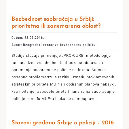
Bezbednost saobraćaja u Srbiji:
prioritetna ili zanemarena oblast?
Datum: 23.09.2016.
Autor: Beogradski centar za bezbednosnu politiku |
Studija slučaja primenjuje „PRO-CURE" metodologiju
radi analize svrsishodnosti utroška sredstava za
opremanje saobraćajne policije na lokalu. Autorka
posebno problematizuje razliku između proklamovanih
strateških prioriteta MUP-a i godišnjih planova nabavki,
kao i pitanje raspodele tereta finansiranja saobraćajne
policije između MUP-a i lokalne samouprave.
Stavovi građana Srbije o policiji – 2016