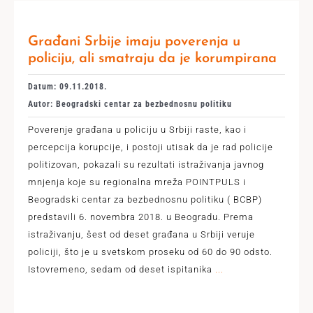
Građani Srbije imaju poverenja u
policiju, ali smatraju da je korumpirana
Datum: 09.11.2018.
Autor: Beogradski centar za bezbednosnu politiku
Poverenje građana u policiju u Srbiji raste, kao i
percepcija korupcije, i postoji utisak da je rad policije
politizovan, pokazali su rezultati istraživanja javnog
mnjenja koje su regionalna mreža POINTPULS i
Beogradski centar za bezbednosnu politiku ( BCBP)
predstavili 6. novembra 2018. u Beogradu. Prema
istraživanju, šest od deset građana u Srbiji veruje
policiji, što je u svetskom proseku od 60 do 90 odsto.
Istovremeno, sedam od deset ispitanika
...