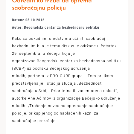
Odrediti ko treba da oprema
saobraćajnu policiju
Datum: 05.10.2016.
Autor: Beogradski centar za bezbednosnu politiku
Kako sa oskudnim sredstvima učiniti saobraćaj
bezbednijim bila je tema diskusije održane u četvrtak,
29. septembra, u Bečeju koju je
organizovao Beogradski centar za bezbednosnu politiku
(BCBP) uz podršku Bečejskog udruženja
mladih, partnera iz PRO-CURE grupe. Tom prilikom
predstavljena je i studija slučaja „Bezbednost
saobraćaja u Srbiji: Prioritetna ili zanemarena oblast”,
autorke Ane Aćimov iz organizacije Bečejsko udruženje
mladih. „Trošenje novca na opremanje saobraćajne
policije, prikupljenog od naplaćenih kazni za
saobraćajne prekršaje
...