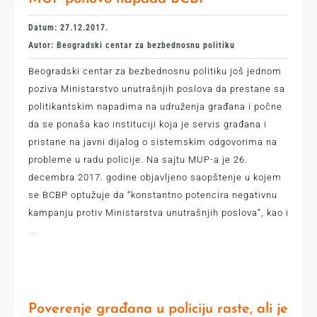
Datum: 27.12.2017.
Autor: Beogradski centar za bezbednosnu politiku
Beogradski centar za bezbednosnu politiku još jednom
poziva Ministarstvo unutrašnjih poslova da prestane sa
politikantskim napadima na udruženja građana i počne
da se ponaša kao instituciji koja je servis građana i
pristane na javni dijalog o sistemskim odgovorima na
probleme u radu policije. Na sajtu MUP-a je 26.
decembra 2017. godine objavljeno saopštenje u kojem
se BCBP optužuje da “konstantno potencira negativnu
kampanju protiv Ministarstva unutrašnjih poslova”, kao i
...
Poverenje građana u policiju raste, ali je